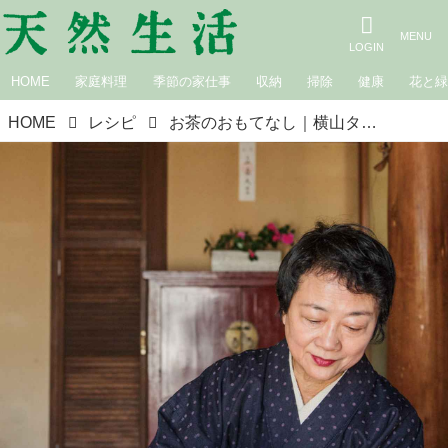
HOME
家庭料理
季節の家仕事
収納
掃除
健康
花と
HOME
レシピ
お茶のおもてなし｜横山タカ子 信州四季暮らし