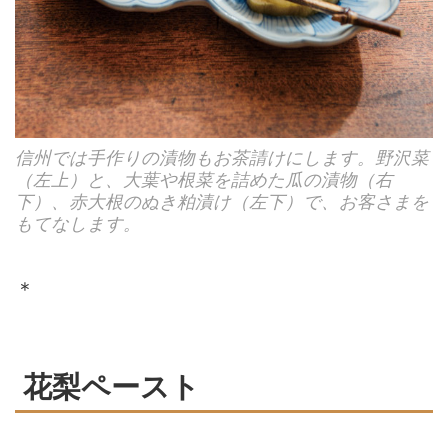
信州では手作りの漬物もお茶請けにします。野沢菜
（左上）と、大葉や根菜を詰めた瓜の漬物（右
下）、赤大根のぬき粕漬け（左下）で、お客さまを
もてなします。
＊
花梨ペースト