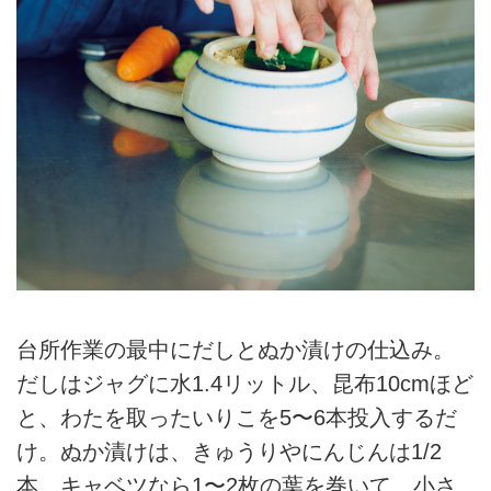
台所作業の最中にだしとぬか漬けの仕込み。
だしはジャグに水1.4リットル、昆布10cmほど
と、わたを取ったいりこを5〜6本投入するだ
け。ぬか漬けは、きゅうりやにんじんは1/2
本、キャベツなら1〜2枚の葉を巻いて、小さ