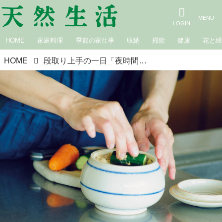
HOME
家庭料理
季節の家仕事
収納
掃除
健康
花と
HOME
段取り上手の一日「夜時間」｜料理家 ワタナベマキさん