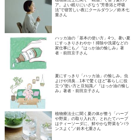
植物療法士に聞く「精油」で整う夏のケ
ア。よい眠りにいざなう“芳香浴と呼吸
法”で寝苦しい夜にクールダウン／鈴木七
重さん
ハッカ油の「基本の使い方」4つ。暑い夏
にすっきりさわやか！掃除や洗濯などの
家仕事にも／『はっか油の愉しみ』著
者・前田京子さん
夏にすっきり「ハッカ油」の愉しみ。虫
よけや消臭…1本で驚くほど“暮らしに役
立つ”使い方と豆知識／『はっか油の愉し
み』著者・前田京子さん
植物療法士に聞く夏の体が整う「ハーブ
や野菜」の取り入れ方。とれたてハーブ
はティーソーダに、鮮やかな野菜を“バラ
ンスよく”／鈴木七重さん