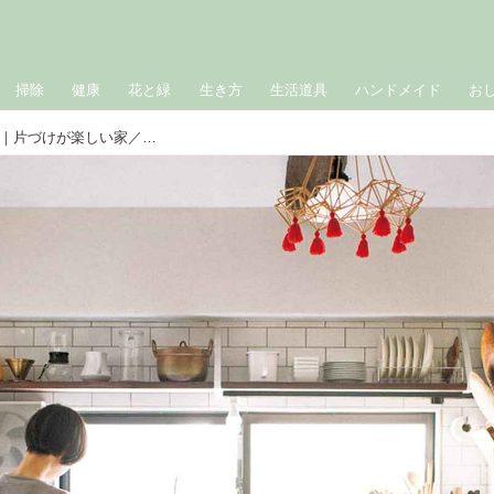
掃除
健康
花と緑
生き方
生活道具
ハンドメイド
お
キッチンは手づくりの収納スペースで｜片づけが楽しい家／扉野良人さん、鈴木 潤さん