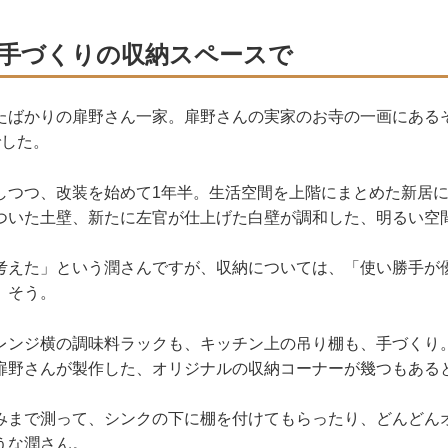
手づくりの収納スペースで
たばかりの扉野さん一家。扉野さんの実家のお寺の一画にある
でした。
しつつ、改装を始めて1年半。生活空間を上階にまとめた新居
ついた土壁、新たに左官が仕上げた白壁が調和した、明るい空
考えた」という潤さんですが、収納については、「使い勝手が
」そう。
レンジ横の調味料ラックも、キッチン上の吊り棚も、手づくり
扉野さんが製作した、オリジナルの収納コーナーが幾つもある
みまで測って、シンクの下に棚を付けてもらったり、どんどん
うな潤さん。