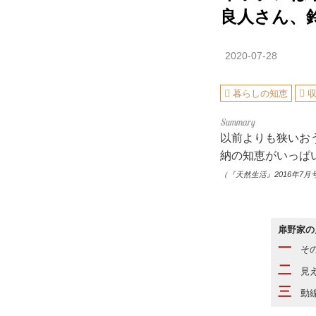
良人さん、
2020-07-28
暮らしの知恵
以前よりも狭いお
納の知恵がいっぱ
（『天然生活』2016年7月
扉野家の
一
その
二
見え
三
動線