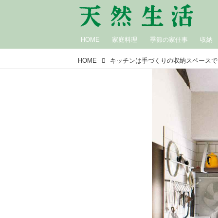
HOME
家庭料理
季節の家仕事
収納
HOME