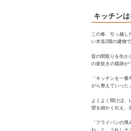
キッチンは
この春、引っ越し
い木造2階の建物
昔の間取りを生か
の釜炊きの煤跡が
「キッチンを一番
がら整えていった
よくよく聞けば、
望を細かく伝え、
「フライパンの厚
ね」と、うれしそ