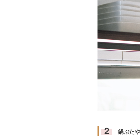
２
鍋ぶたや