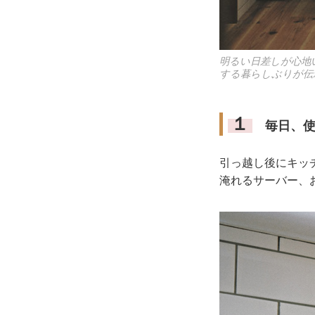
明るい日差しが心地
する暮らしぶりが伝
１
毎日、使
引っ越し後にキッ
淹れるサーバー、