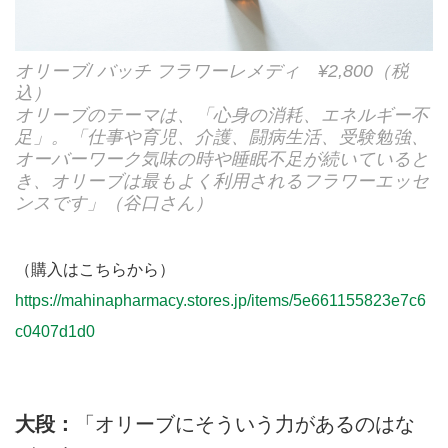
オリーブ/ バッチ フラワーレメディ ¥2,800（税
込）
オリーブのテーマは、「心身の消耗、エネルギー不
足」。「仕事や育児、介護、闘病生活、受験勉強、
オーバーワーク気味の時や睡眠不足が続いていると
き、オリーブは最もよく利用されるフラワーエッセ
ンスです」（谷口さん）
（購入はこちらから）
https://mahinapharmacy.stores.jp/items/5e661155823e7c6
c0407d1d0
大段：
「オリーブにそういう力があるのはな