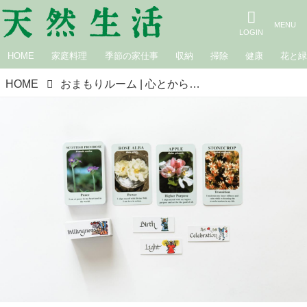
HOME
家庭料理
季節の家仕事
収納
掃除
健康
花と
HOME
おまもりルーム | 心とからだを整える。 第10回 心のバランスを取り戻すフラワーエッセンス ～ホワイトチェストナット・オリーブ編 大段まちこ×井尾淳子