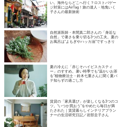
い。海外ならどこへ行く？ロストバゲー
ジ対策にはAirTag！旅の達人・地曳いく
子さんの最新旅術
自然派医師・本間真二郎さんの「身近な
自然」で暑さを乗り切る3つの工夫。夏の
お風呂は“よもぎやハッカ油”ですっきり
夏の冷えに「赤じそハイビスカスティ
ー」のすすめ。暑い時季でも“温かいお茶
を”植物療法士・鈴木七重さんに聞く夏バ
テ知らずの過ごし方
賃貸の「家具選び」が楽しくなる3つのコ
ツ。“いつか買おう”をやめたら毎日が満
たされた｜賃貸暮らしインテリアプラン
ナーの生活研究日記／岩部圭子さん