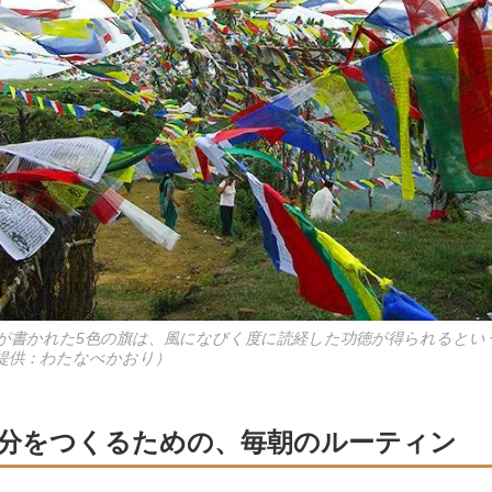
が書かれた5色の旗は、風になびく度に読経した功徳が得られるとい
提供：わたなべかおり）
分をつくるための、毎朝のルーティン