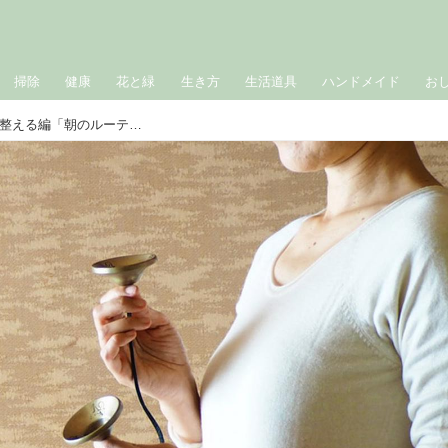
掃除
健康
花と緑
生き方
生活道具
ハンドメイド
お
ネパール流、澄んだ暮らし｜カラダを整える編「朝のルーティン」