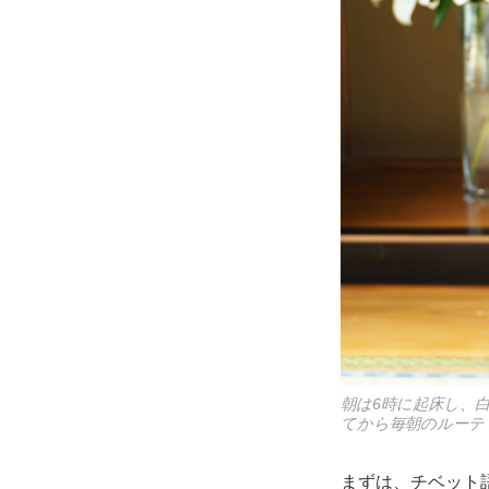
朝は6時に起床し、
てから毎朝のルーテ
まずは、チベット