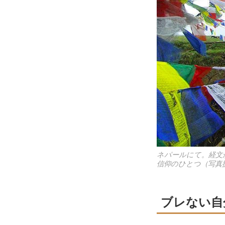
ネパールにて。経文
信仰のひとつ（写真
ブレない自