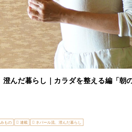
、澄んだ暮らし｜カラダを整える編「朝
読みもの
連載
ネパール流、澄んだ暮らし