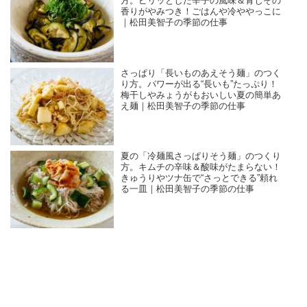
方。ピリッとした辛子の風味＆青じその
香りがやみつき！ごはんや冷ややっこに
｜松田美智子の季節の仕事
さっぱり「長いものあえそう麺」のつく
り方。パワーが出る“長いも”たっぷり！
梅干しやみょうがもおいしい夏の簡単あ
え麺｜松田美智子の季節の仕事
夏の「冷麺風さっぱりそう麺」のつくり
方。キムチの辛味＆酸味がたまらない！
きゅうりやツナ缶で“さっとできる”頼れ
る一皿｜松田美智子の季節の仕事