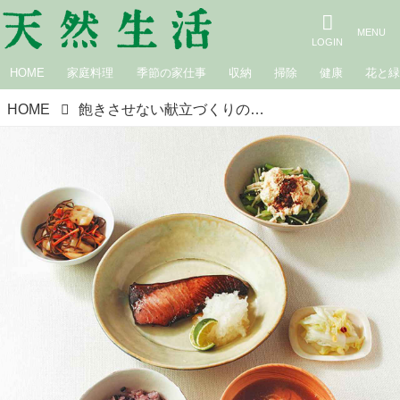
HOME
家庭料理
季節の家仕事
収納
掃除
健康
花と
HOME
飽きさせない献立づくりのコツ／松田美智子さん