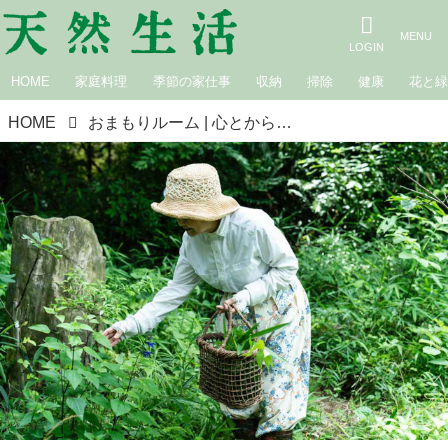
HOME
家庭料理
季節の家仕事
収納
掃除
健康
花と
HOME
おまもりルーム | 心とからだを整える。 第13回 食を変えればからだは変わる ～オオニシ恭子さんのこと 後編 大段まちこ×井尾淳子