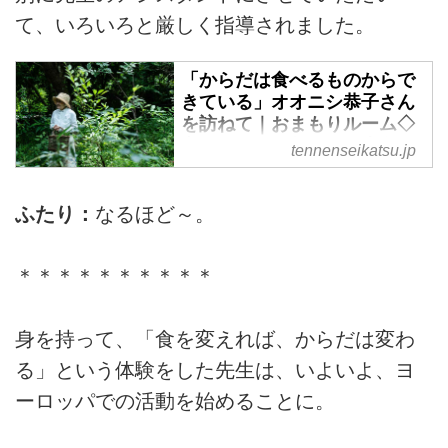
て、いろいろと厳しく指導されました。
「からだは食べるものからで
きている」オオニシ恭子さん
を訪ねて｜おまもりルーム◇
心とからだを整える／大段ま
tennenseikatsu.jp
ちこ×井尾淳子
奈良県・初瀬の古民家で、女性の
ふたり：
なるほど～。
ための「ラクで、楽しい」食養生
の知恵を考え、提案している大先
輩、オオニシ恭子さんにお話を伺
＊＊＊＊＊＊＊＊＊＊
いました。79歳のいまでも元気で
活躍するその秘密と先生のルーツ
身を持って、「食を変えれば、からだは変わ
を知りたい！と思った私たち。ま
ずはご自身のこれまでについて、
る」という体験をした先生は、いよいよ、ヨ
振り返っていただきました。
ーロッパでの活動を始めることに。