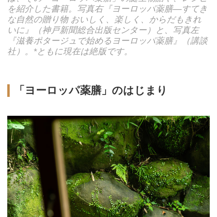
を紹介した書籍。写真右『ヨーロッパ薬膳―すてき
な自然の贈り物 おいしく、楽しく、からだもきれ
いに』（神戸新聞総合出版センター）と、写真左
『滋養ポタージュで始めるヨーロッパ薬膳』（講談
社）。*ともに現在は絶版です。
「ヨーロッパ薬膳」のはじまり