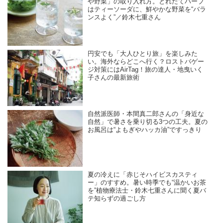
や野菜」の取り入れ方。とれたてハーブ
はティーソーダに、鮮やかな野菜を“バラ
ンスよく”／鈴木七重さん
円安でも「大人ひとり旅」を楽しみた
い。海外ならどこへ行く？ロストバゲー
ジ対策にはAirTag！旅の達人・地曳いく
子さんの最新旅術
自然派医師・本間真二郎さんの「身近な
自然」で暑さを乗り切る3つの工夫。夏の
お風呂は“よもぎやハッカ油”ですっきり
夏の冷えに「赤じそハイビスカスティ
ー」のすすめ。暑い時季でも“温かいお茶
を”植物療法士・鈴木七重さんに聞く夏バ
テ知らずの過ごし方