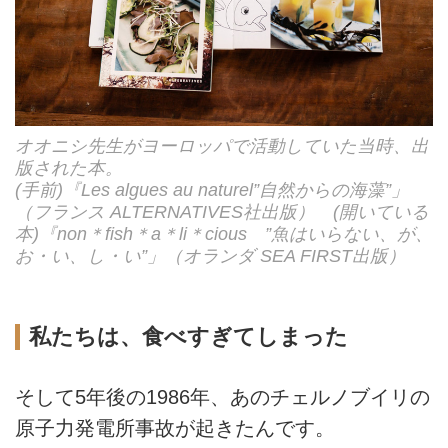
オオニシ先生がヨーロッパで活動していた当時、出
版された本。
(手前)『Les algues au naturel”自然からの海藻”」
（フランス ALTERNATIVES社出版） (開いている
本)『non＊fish＊a＊li＊cious ”魚はいらない、が、
お・い、し・い”」（オランダ SEA FIRST出版）
私たちは、食べすぎてしまった
そして5年後の1986年、あのチェルノブイリの
原子力発電所事故が起きたんです。