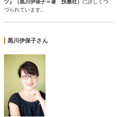
ツ』（黒川伊保子＝著 扶桑社）
に詳しくつ
づられています。
黒川伊保子さん