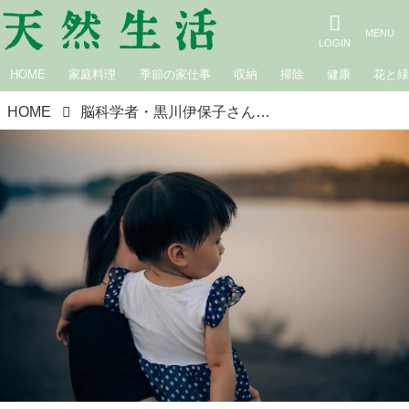
HOME
家庭料理
季節の家仕事
収納
掃除
健康
花と
HOME
脳科学者・黒川伊保子さんが教える、息子のやる気を育てる魔法のトリセツ