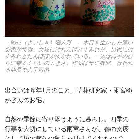
「彩色（さいしき）雛人形」。木目を生かした薄い
彩色が特徴。女雛にはれんげとすみれが、男雛には
すみれとたんぽぽが描かれている。一体は両手のひ
らに乗るくらいの大きさ。作品は年に数回、行われ
る個展で入手可能
出合いは昨年1月のこと。草花研究家・雨宮ゆ
かさんのお宅。
自然や季節に寄り添うように暮らし、四季の
行事を大切にしている雨宮さんが、春の支度
として桃の節句の飾りを見せてくれたので