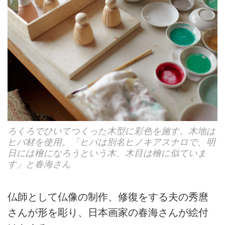
ろくろでひいてつくった木型に彩色を施す。木地は
ヒバ材を使用。「ヒバは別名ヒノキアスナロで、明
日には檜になろうという木、木目は檜に似ていま
す」と春海さん
仏師として仏像の制作、修復をする夫の秀麿
さんが形を彫り、日本画家の春海さんが絵付