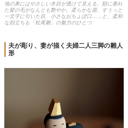
地の奥にはやさしい木目が透けて見える。額に垂れ
た髪の毛がなんとも艶やか。柔らかな眉、すうっと
一文字に引いた目、小さなおちょぼ口……と、柔和
な顔立ちも「松尾雛」の魅力のひとつ
夫が彫り、妻が描く夫婦二人三脚の雛人
形