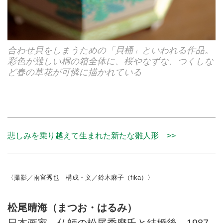
合わせ貝をしまうための「貝桶」といわれる作品。
彩色が難しい桐の箱全体に、桜やなずな、つくしな
ど春の草花が可憐に描かれている
悲しみを乗り越えて生まれた新たな雛人形 >>
〈撮影／雨宮秀也 構成・文／鈴木麻子（fika）〉
松尾晴海（まつお・はるみ）
日本画家。仏師の松尾秀麿氏と結婚後、1987