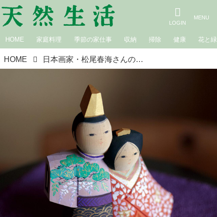
HOME
家庭料理
季節の家仕事
収納
掃除
健康
花と
HOME
日本画家・松尾春海さんの雛づくり