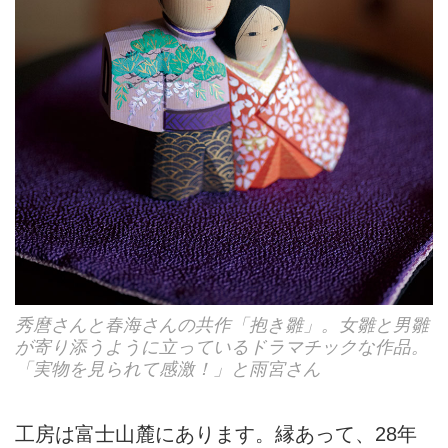
秀麿さんと春海さんの共作「抱き雛」。女雛と男雛
が寄り添うように立っているドラマチックな作品。
「実物を見られて感激！」と雨宮さん
工房は富士山麓にあります。縁あって、28年