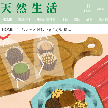
HOME
家庭料理
季節の家仕事
収納
掃除
健康
花と
HOME
ちょっと難しいまちがい探し｜バレンタインデー