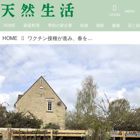
HOME
家庭料理
季節の家仕事
収納
掃除
健康
花と
HOME
ワクチン接種が進み、春を迎えたイギリスのガーデニングシーズン｜イギリス・コッツウォルズからの手紙