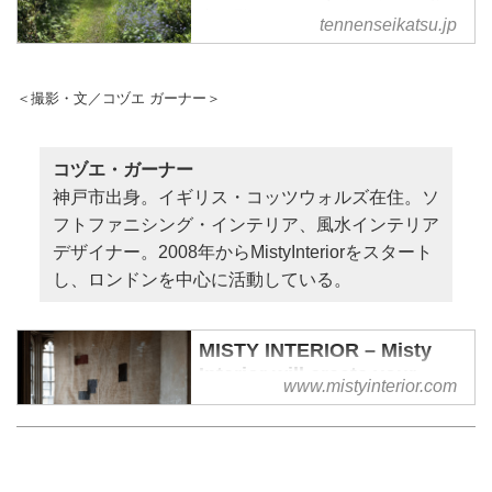
事一覧
tennenseikatsu.jp
＜撮影・文／コヅエ ガーナー＞
コヅエ・ガーナー
神戸市出身。イギリス・コッツウォルズ在住。ソ
フトファニシング・インテリア、風水インテリア
デザイナー。2008年からMistyInteriorをスタート
し、ロンドンを中心に活動している。
MISTY INTERIOR – Misty
Interior will create your
www.mistyinterior.com
"space" to colour your
scenes.