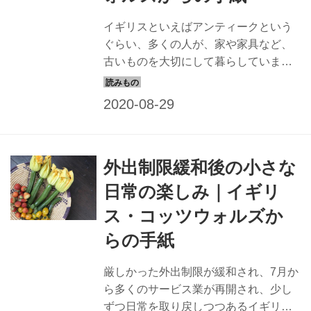
イギリスといえばアンティークという
ぐらい、多くの人が、家や家具など、
古いものを大切にして暮らしていま
す。ひとことにアンティークといって
も、購入したりリメイクしたり、家族
から受け継がれたりとその入手方法は
さまざま。ロンドンから、古きよき英
国の田園景色が広がるコッツウォルズ
外出制限緩和後の小さな
に移住したコヅエ・ガーナーさんか
ら、そんなイギリスのアンティークの
日常の楽しみ｜イギリ
ある暮らしをレポートしてもらいまし
ス・コッツウォルズか
た。
らの手紙
厳しかった外出制限が緩和され、7月か
ら多くのサービス業が再開され、少し
ずつ日常を取り戻しつつあるイギリ