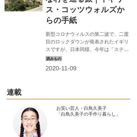
ス・コッツウォルズか
らの手紙
新型コロナウィルスの第二波で、二度
目のロックダウンが発表されたイギリ
スですが、日本同様、今年は「ステイ
ケイション」と称して、いつもの旅行
を国内に切り替える人が多くいまし
た。私たちが、気軽に海外旅行を楽し
める日はまだ遠そうですが、写真と記
事で、古きよき英国の田園風景が広が
連載
るコッツウォルズの村を巡る旅をお楽
しみください。
お笑い芸人・白鳥久美子
「白鳥久美子の手作り暮らし」