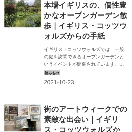
本場イギリスの、個性豊
かなオープンガーデン散
歩｜イギリス・コッツウ
ォルズからの手紙
イギリス・コッツウォルズでは、一般
の庭を訪問できるオープンガーデンと
いうイベントが開催されています。ロ
ックダウンで中止されていましたが、
徐々に再開されています。そんな、イ
ギリスの個性豊かなオープンガーデン
を、ロンドンからコッツウォルズに移
住したコヅエ・ガーナーさんが訪ねま
街のアートウィークでの
した。
素敵な出会い｜イギリ
ス・コッツウォルズか