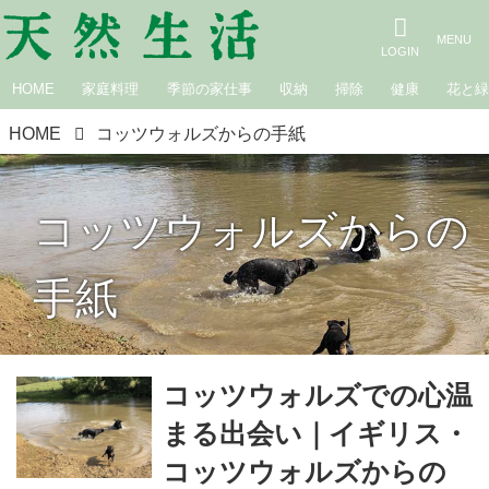
HOME
家庭料理
季節の家仕事
収納
掃除
健康
花と
HOME
コッツウォルズからの手紙
コッツウォルズからの
手紙
コッツウォルズでの心温
まる出会い｜イギリス・
コッツウォルズからの