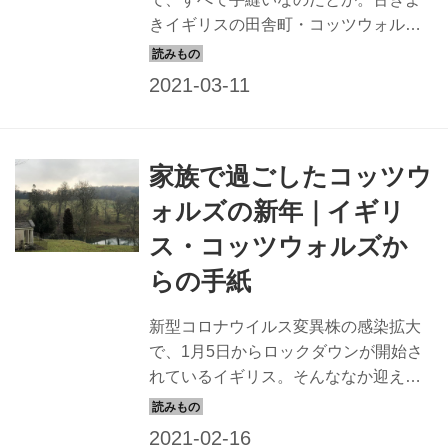
きイギリスの田舎町・コッツウォルズ
の古民家に暮らす日本人女性、コヅ
エ・ガーナーさんは、そんなカーテン
やクッションなどの布のインテリアア
イテムを、ちくちく縫い上げるのが仕
事です。今回は、ガーナーさんに、イ
家族で過ごしたコッツウ
ギリスの布のインテリアの魅力とその
つくり方、出合いについて教えてもら
ォルズの新年｜イギリ
いました。
ス・コッツウォルズか
らの手紙
新型コロナウイルス変異株の感染拡大
で、1月5日からロックダウンが開始さ
れているイギリス。そんななか迎えた
新年は、ご近所や街の人々の親切が感
じられる、家族との静かな時間となり