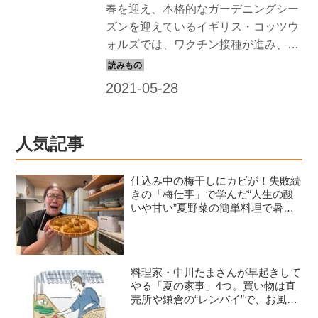
春を迎え、本格的なガーデニングシー
ズンを迎えているイギリス・コッツウ
ォルズでは、ワクチン接種が進み、飲
食店の屋外での飲食が許されるなど、
徐々に平常を取り戻しつつあります。
ロンドンからコッツウォルズに移住し
たコヅエ・ガーナーさんも、一回目の
ワクチン接種を終え、夏に向けての庭
人気記事
づくりに励んでいます。
仕込み中の梅干しにカビが！失敗続
きの「梅仕事」で学んだ“人生の酸
いや甘い”夏野菜の簡単料理で暑さ
を乗り切る｜たんぽぽ白鳥久美子の
手づくり暮らし
料理家・中川たまさんが早起きして
やる「夏の家事」4つ。買い物は直
売所や鎌倉の“レンバイ”で、お風呂
掃除は朝の日課に