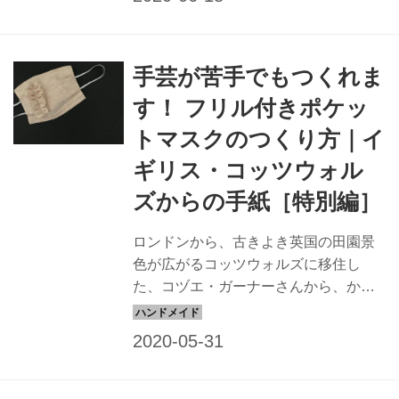
んの家に迎い入れるのには、スタッフ
が自宅を訪問し厳しいチェックが。そ
うして家族の一員となった２匹の子猫
手芸が苦手でもつくれま
のんびりした毎日をお楽しみくださ
い。
す！ フリル付きポケッ
トマスクのつくり方｜イ
ギリス・コッツウォル
ズからの手紙［特別編］
ロンドンから、古きよき英国の田園景
色が広がるコッツウォルズに移住し
た、コヅエ・ガーナーさんから、かわ
いいマスクのつくり方を教えてもらい
ました。手芸が苦手な方にもつくれる
簡単な構造ですので挑戦してみてくだ
さい。