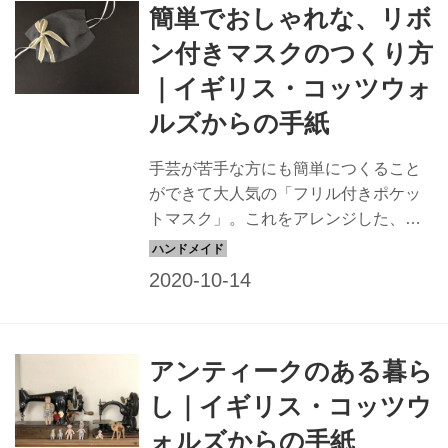
簡単でおしゃれな、リボ
ン付きマスクのつくり方
｜イギリス・コッツウォ
ルズからの手紙
手芸が苦手な方にも簡単につくること
ができて大人気の「フリル付きポケッ
トマスク」。これをアレンジした、リ
ボンがかわいいマスクのつくり方を教
ご紹介します。教えてくれたのは、ロ
ンドンから、古きよき英国の田園景色
が広がるコッツウォルズに移住した、
コヅエ・ガーナーさん。好みの布を使
アンティークのある暮ら
って、自分なりにアレンジしてお楽し
みください。
し｜イギリス・コッツウ
ォルズからの手紙