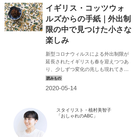
イギリス・コッツウォ
ルズからの手紙｜外出制
限の中で見つけた小さな
楽しみ
新型コロナウィルスによる外出制限が
延長されたイギリスも春を迎えつつあ
り、少しずつ変化の兆しも現れてきま
した。ロンドンから、古きよき英国の
田園景色が広がるコッツウォルズに移
住した、コヅエ・ガーナーさんが、外
出制限下で見つけた小さな楽しみにつ
いて、綴ってもらいました。
スタイリスト・植村美智子
「おしゃれのABC」