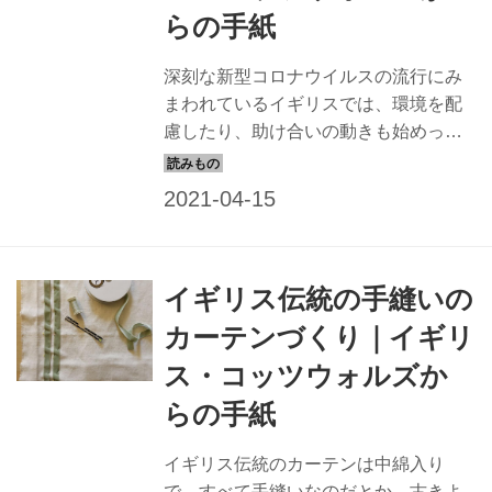
らの手紙
深刻な新型コロナウイルスの流行にみ
まわれているイギリスでは、環境を配
慮したり、助け合いの動きも始めって
いる。ロックダウンなど、厳しい状況
だからこそ動き出した、人々の心温ま
る行動について、ロンドンから、古き
よき英国の田園景色が広がるコッツウ
ォルズに移住したコヅエ・ガーナーさ
イギリス伝統の手縫いの
んに教えてもらいました。
カーテンづくり｜イギリ
ス・コッツウォルズか
らの手紙
イギリス伝統のカーテンは中綿入り
で、すべて手縫いなのだとか。古きよ