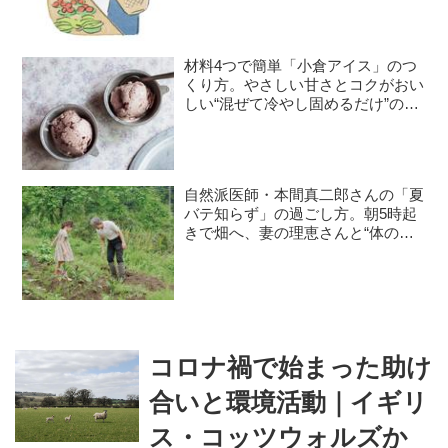
材料4つで簡単「小倉アイス」のつ
くり方。やさしい甘さとコクがおい
しい“混ぜて冷やし固めるだけ”のひ
んやりおやつ／お菓子研究家・本間
節子さん
自然派医師・本間真二郎さんの「夏
バテ知らず」の過ごし方。朝5時起
きで畑へ、妻の理恵さんと“体の
声”を聞きながら自然豊かに暮らす
コロナ禍で始まった助け
合いと環境活動｜イギリ
ス・コッツウォルズか