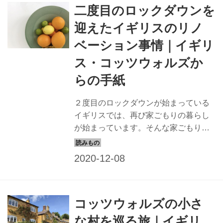
二度目のロックダウンを
もらいました。
迎えたイギリスのリノ
ベーション事情｜イギリ
ス・コッツウォルズか
らの手紙
２度目のロックダウンが始まっている
イギリスでは、再び家ごもりの暮らし
が始まっています。そんな家ごもりを
快適に送る、イギリスのリノベーショ
ン物件を訪ね、暮らし方の工夫を拝見
してきました。
コッツウォルズの小さ
な村を巡る旅｜イギリ