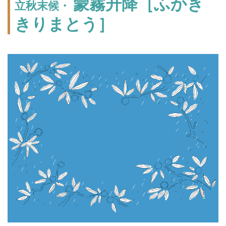
蒙霧升降［ふかき
立秋末候・
きりまとう］