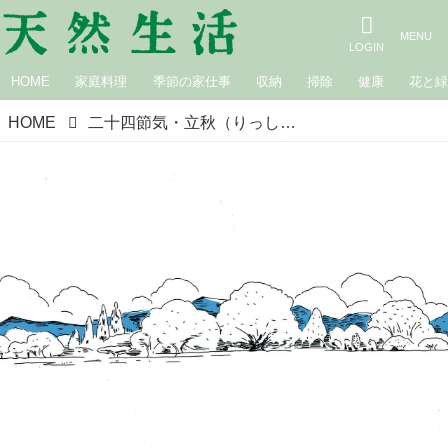
HOME
家庭料理
季節の家仕事
収納
掃除
健康
花と
HOME
二十四節気・立秋（りっしゅう）｜井上象英の暮らしのこよみ