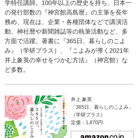
学特任講師。100年以上の歴史を持ち、日本一
の発行部数の『神宮館高島暦』の主筆を長年
務め、現在は、企業・各種団体などで講演活
動、神社暦や新聞雑誌等の執筆活動など、多
方面で活躍。著書に『365日、暮らしのこよ
み』（学研プラス）、『こよみが導く2021年
井上象英の幸せをつかむ方法』（神宮館）な
ど多数。
井上 象英
「365日、暮らしのこよみ」
（学研プラス）
定価：1,870円