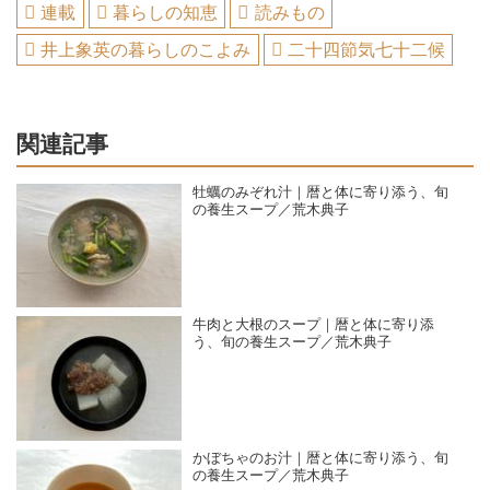
連載
暮らしの知恵
読みもの
井上象英の暮らしのこよみ
二十四節気七十二候
関連記事
牡蠣のみぞれ汁｜暦と体に寄り添う、旬
の養生スープ／荒木典子
牛肉と大根のスープ｜暦と体に寄り添
う、旬の養生スープ／荒木典子
かぼちゃのお汁｜暦と体に寄り添う、旬
の養生スープ／荒木典子