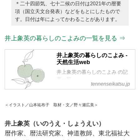
＊二十四節気、七十二候の日付は2021年の暦要
項（国立天文台発表）などをもとにしたもので
す。日付は年によってかわることがあります。
井上象英の暮らしのこよみの一覧を見る ⇒
井上象英の暮らしのこよみ -
天然生活web
井上象英の暮らしのこよみ の記
事一覧
tennenseikatsu.jp
＜イラスト／山本祐布子 取材・文／野々瀬広美＞
井上象英（いのうえ・しょうえい）
暦作家、暦法研究家、神道教師、東北福祉大