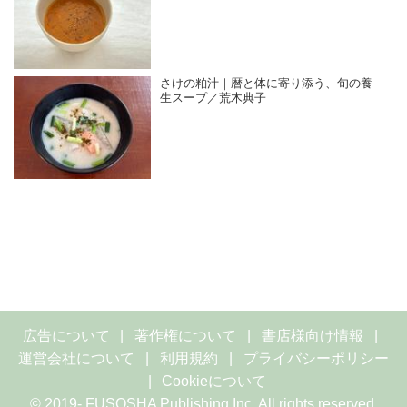
さけの粕汁｜暦と体に寄り添う、旬の養
生スープ／荒木典子
広告について
著作権について
書店様向け情報
運営会社について
利用規約
プライバシーポリシー
Cookieについて
© 2019- FUSOSHA Publishing Inc. All rights reserved.