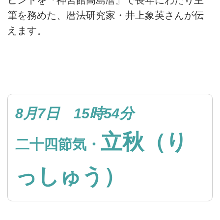
ヒントを『神宮館高島暦』で長年にわたり主
筆を務めた、暦法研究家・井上象英さんが伝
えます。
8月7日 15時54分
立秋（り
二十四節気・
っしゅう）