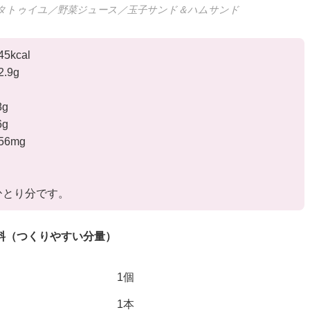
タトゥイユ／野菜ジュース／玉子サンド＆ハムサンド
kcal
.9g
g
g
6mg
ひとり分です。
料（つくりやすい分量）
1個
1本