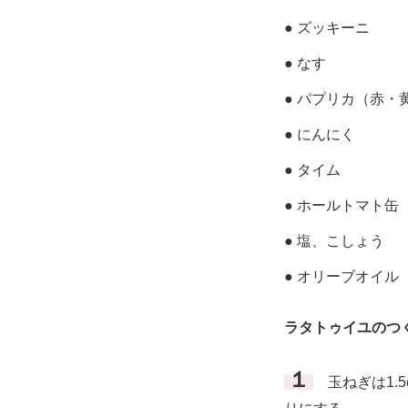
● ズッキーニ
● なす
● パプリカ（赤・
● にんにく
● タイム
● ホールトマト缶
● 塩、こしょう
● オリーブオイル
ラタトゥイユのつ
１
玉ねぎは1.