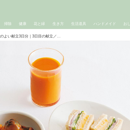
掃除
健康
花と緑
生き方
生活道具
ハンドメイド
お
栄養士が考える、バランスのよい献立3日分｜3日目の献立／太田静栄さん