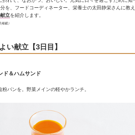
に摂れて、なおかつ、おいしい。元気に日々を過ごすために知
日分を、フードコーディネーター、栄養士の太田静栄さんに教
の献立
を紹介します。
号掲載）
よい献立【3日目】
ド＆ハムサンド
粒粉パンを。野菜メインの軽やかランチ。