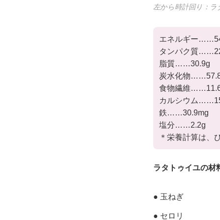
左から時計回り：ラ
エネルギー……545
タンパク質……22
脂質……30.9g
炭水化物……57.8
食物繊維……11.6
カルシウム……15
鉄……30.9mg
塩分……2.2g
＊栄養計算は、
ラタトゥイユの材
● 玉ねぎ
● セロリ