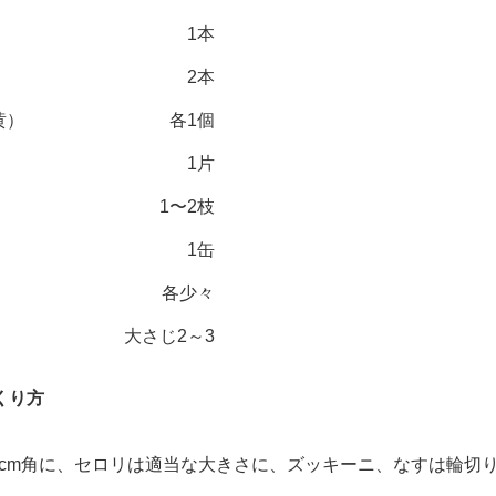
1本
2本
黄）
各1個
1片
1〜2枝
1缶
各少々
大さじ2～3
くり方
5cm角に、セロリは適当な大きさに、ズッキーニ、なすは輪切