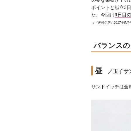
必要な栄養が十分
ポイントと献立3
た。今回は
3日目
（『天然生活』2017年5月
バランスの
昼
／玉子サン
サンドイッチは全