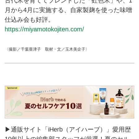
古代米を育ててブレンドした「虹色米」や、1
月から4月に実施する、自家製麹を使った味噌
仕込み会も好評。
https://miyamotokojiten.com/
〈撮影／千葉亜津子 取材・文／玉木美企子〉
▶通販サイト「iHerb（アイハーブ）」愛用歴
10年以上の編集部スタッフが厳選！夏のセル