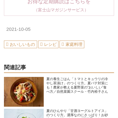
お得な定期購読はこちらを
（富士山マガジンサービス）
2021-10-05
おいしいもの
レシピ
家庭料理
関連記事
夏の養生ごはん「トマトとキュウリの冷
やし茶漬け」のつくり方。夏バテ対策に
も！農家が教える夏野菜の“おいしい”食
べ方／自然菜園スクール・竹内裕子さん
夏のひんやり「甘酒ヨーグルトアイス」
のつくり方。濃厚なのにさっぱり！お砂