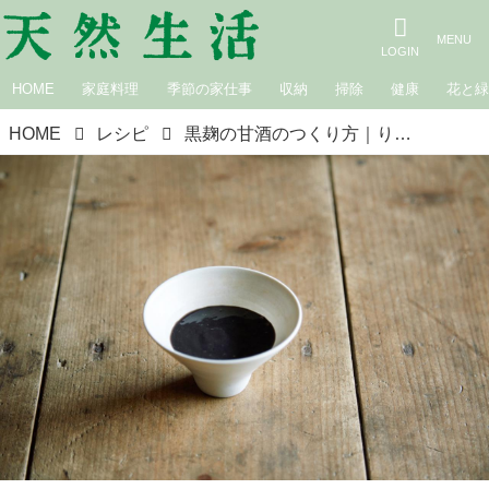
HOME
家庭料理
季節の家仕事
収納
掃除
健康
花と
HOME
レシピ
黒麹の甘酒のつくり方｜りんねしゃ・大島幸枝さん