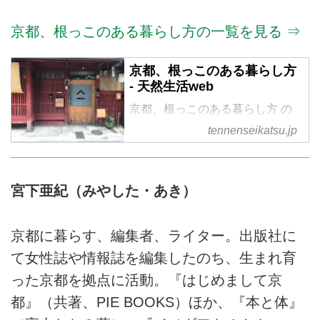
階、子どもの本専門店。約4000
京都、根っこのある暮らし方の一覧を見る ⇒
冊の絵本、書籍が並びます。ギャ
ラリーでは絵本作家を中心に展覧
会を随時開催。Books for
京都、根っこのある暮らし方
Children.
- 天然生活web
京都、根っこのある暮らし方 の
記事一覧
tennenseikatsu.jp
宮下亜紀（みやした・あき）
京都に暮らす、編集者、ライター。出版社に
て女性誌や情報誌を編集したのち、生まれ育
った京都を拠点に活動。『はじめまして京
都』（共著、PIE BOOKS）ほか、『本と体』