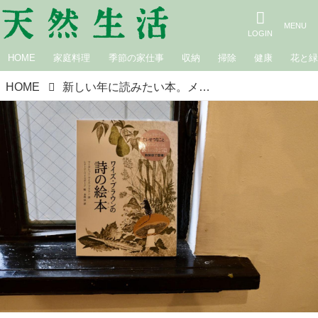
HOME
家庭料理
季節の家仕事
収納
掃除
健康
花と
HOME
新しい年に読みたい本。メリーゴーランド京都 鈴木潤さん後編｜京都、根っこのある暮らし方