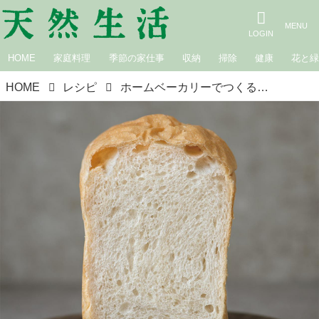
HOME
家庭料理
季節の家仕事
収納
掃除
健康
花と
HOME
レシピ
ホームベーカリーでつくる「しっとり生食パン」のつくり方とおいしい食べ方／高橋雅子