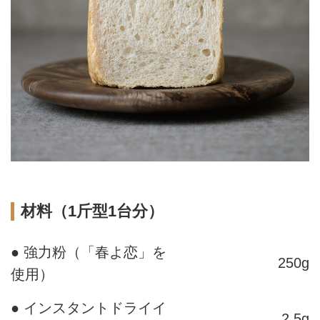
材料（1斤型1台分）
● 強力粉（「春よ恋」を
250g
使用）
● インスタントドライイ
2.5g