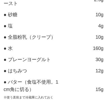
ースト
● 砂糖
10g
● 塩
4g
● 全脂粉乳（クリープ）
10g
● 水
160g
● プレーンヨーグルト
30g
● はちみつ
12g
● バター（食塩不使用。1
cm角に切る）
15g
※使う直前まで冷蔵庫に入れておく