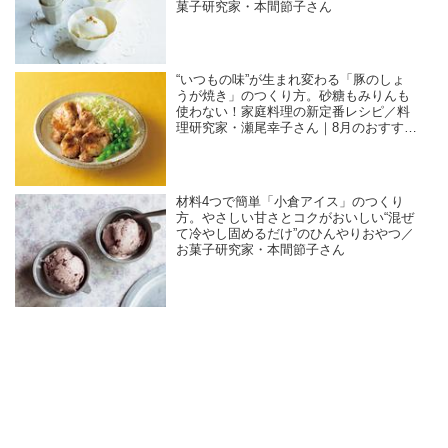
菓子研究家・本間節子さん
“いつもの味”が生まれ変わる「豚のしょ
うが焼き」のつくり方。砂糖もみりんも
使わない！家庭料理の新定番レシピ／料
理研究家・瀬尾幸子さん｜8月のおすすめ
記事
材料4つで簡単「小倉アイス」のつくり
方。やさしい甘さとコクがおいしい“混ぜ
て冷やし固めるだけ”のひんやりおやつ／
お菓子研究家・本間節子さん