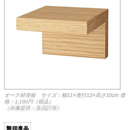
オーク材突板 サイズ：幅11×奥行12×高さ10cm 価
格：1,190円（税込）
（画像提供：良品計画）