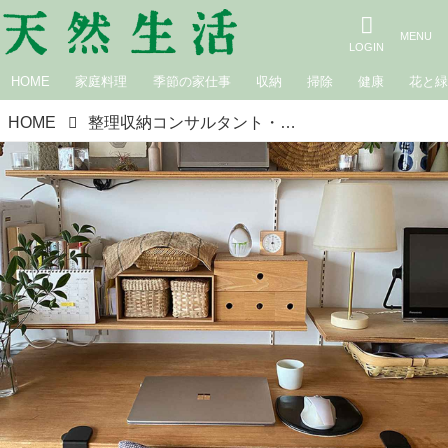
HOME
家庭料理
季節の家仕事
収納
掃除
健康
花と
HOME
整理収納コンサルタント・本多さおりさんの暮らしに欠かせない無印良品の愛用品｜頼りになる、私の無印良品