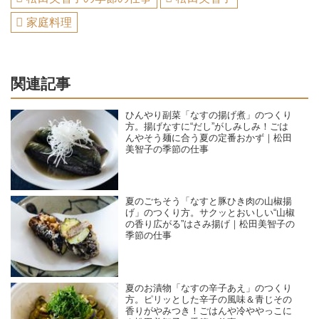
家庭料理
関連記事
ひんやり副菜「なすの揚げ煮」のつくり
方。揚げなすに“だし”がしみしみ！ごは
んやそう麺に合う夏の定番おかず｜松田
美智子の季節の仕事
夏のごちそう「なすと豚ひき肉の山椒揚
げ」のつくり方。サクッとおいしい“山椒
の香り広がる”はさみ揚げ｜松田美智子の
季節の仕事
夏のお漬物「なすの辛子あえ」のつくり
方。ピリッとした辛子の風味＆青じその
香りがやみつき！ごはんや冷ややっこに