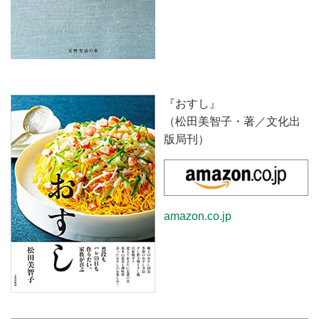
『おすし』
（松田美智子・著／文化出
版局刊）
amazon.co.jp