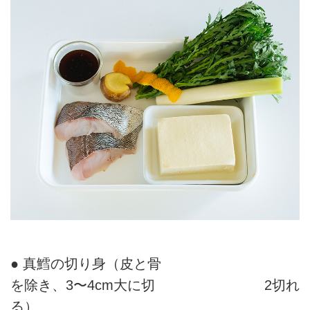
● 真鱈の切り身（皮と骨
を除き、3〜4cm大に切
2切れ
る）