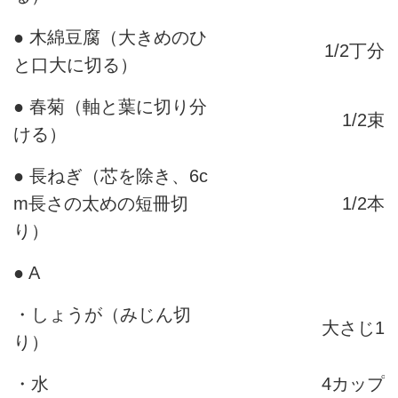
● 木綿豆腐（大きめのひ
1/2丁分
と口大に切る）
● 春菊（軸と葉に切り分
1/2束
ける）
● 長ねぎ（芯を除き、6c
m長さの太めの短冊切
1/2本
り）
● A
・しょうが（みじん切
大さじ1
り）
・水
4カップ