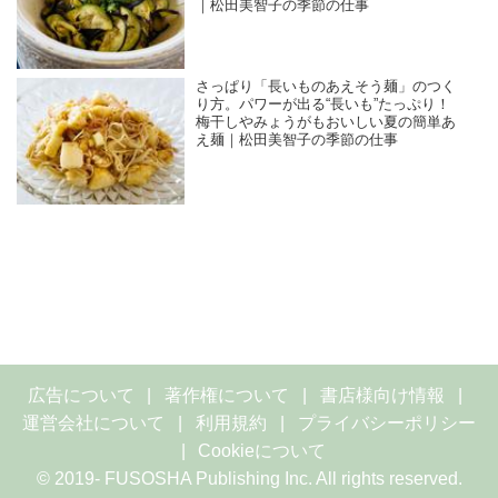
｜松田美智子の季節の仕事
さっぱり「長いものあえそう麺」のつく
り方。パワーが出る“長いも”たっぷり！
梅干しやみょうがもおいしい夏の簡単あ
え麺｜松田美智子の季節の仕事
広告について
著作権について
書店様向け情報
運営会社について
利用規約
プライバシーポリシー
Cookieについて
© 2019- FUSOSHA Publishing Inc. All rights reserved.