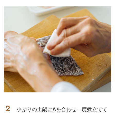
２
小ぶりの土鍋に
A
を合わせ一度煮立てて