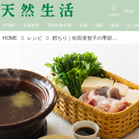
HOME
家庭料理
季節の家仕事
収納
掃除
健康
花と
HOME
レシピ
鱈ちり｜松田美智子の季節の仕事