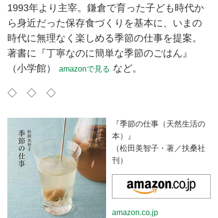
1993年より主宰。鎌倉で育った子ども時代か
ら身近だった保存食づくりを基本に、いまの
時代に無理なく楽しめる季節の仕事を提案。
著書に『丁寧なのに簡単な季節のごはん』
（小学館）
など。
amazonで見る
◇ ◇ ◇
『季節の仕事（天然生活の
本）』
（松田美智子・著／扶桑社
刊）
amazon.co.jp