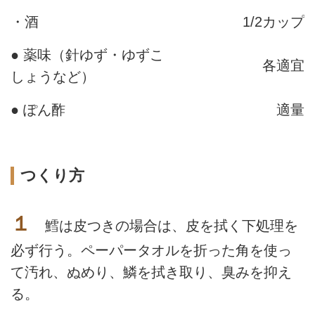
・酒
1/2カップ
● 薬味（針ゆず・ゆずこ
各適宜
しょうなど）
● ぽん酢
適量
つくり方
１
鱈は皮つきの場合は、皮を拭く下処理を
必ず行う。ペーパータオルを折った角を使っ
て汚れ、ぬめり、鱗を拭き取り、臭みを抑え
る。