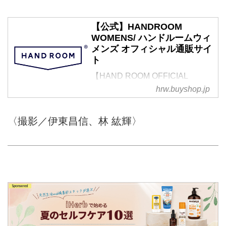
【公式】HANDROOM
WOMENS/ ハンドルームウィ
メンズ オフィシャル通販サイ
ト
【HAND ROOM OFFICIAL
ONLINE STORE】Craftman's
hrw.buyshop.jp
handmade for exclusive daily
wear.日々を共に過ごすアイテム
〈撮影／伊東昌信、林 紘輝〉
にこそ、妥協なきクオリティーを
追求したい。普段着こそ、贅沢に
しつらえた上質なものをながく楽
しんでもらいたい。そんな思いを
込めて私たちは、洗練されたモダ
ンで着心地の良いパターンメイキ
ングを駆使し長年に渡って服作り
を共におこなってきた日本各地の
優れた職人とその巧手を集結さ