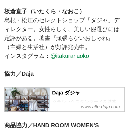
板倉直子（いたくら・なおこ）
島根・松江のセレクトショップ「ダジャ」デ
ィレクター。女性らしく、美しい服選びには
定評がある。著書『頑張らないおしゃれ』
（主婦と生活社）が好評発売中。
インスタグラム：
@itakuranaoko
協力／Daja
Daja ダジャ
クラシックスタンダードを基本
www.allo-daja.com
に、自分らしいスタイリッシュな
着こなしを。
商品協力／HAND ROOM WOMEN'S