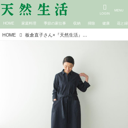
HOME
家庭料理
季節の家仕事
収納
掃除
健康
花と
HOME
板倉直子さん×『天然生活』 春夏のおしゃれに。コートにもなる「HAND ROOM WOMEN'S」テントラインワンピース