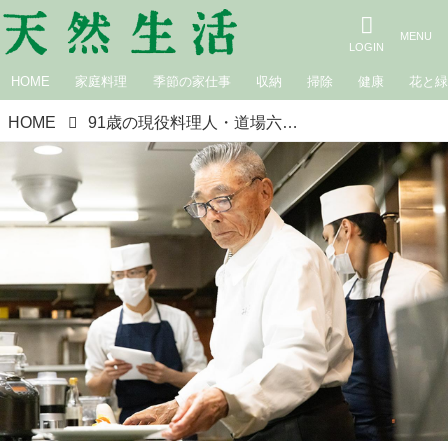
HOME
家庭料理
季節の家仕事
収納
掃除
健康
花と
HOME
91歳の現役料理人・道場六三郎さんの前向きに生きるヒント「YouTubeで新しいアイデアが次々と」