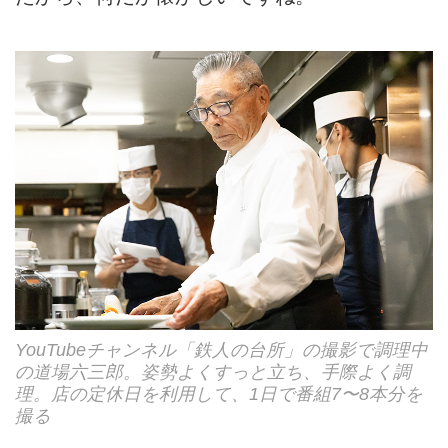
YouTubeチャンネル「鉄人の台所」の撮影で調理中
の道場六三郎。姿勢よくすっと立ち、手際よく調
理。店の定休日を利用して、1日で番組7〜8本分を
撮る