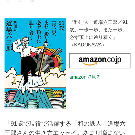
『料理人・道場六三郎／91
歳。一歩一歩、また一歩。
必ず頂上に辿り着く』
（KADOKAWA）
amazonで見る
「91歳で現役で活躍する「和の鉄人」道場六
三郎さんの生き方エッセイ。あまり悩まない