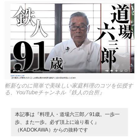
斬新なのに簡単で美味しい家庭料理のコツを伝授す
る、YouTubeチャンネル『鉄人の台所』
本記事は『料理人・道場六三郎／91歳。一歩一
歩、また一歩。必ず頂上に辿り着く』
（KADOKAWA）からの抜粋です