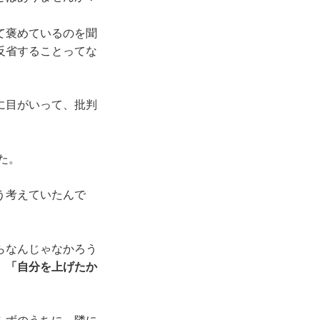
て褒めているのを聞
反省することってな
に目がいって、批判
た。
う考えていたんで
らなんじゃなかろう
、「自分を上げたか