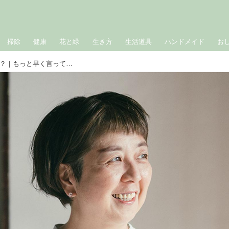
掃除
健康
花と緑
生き方
生活道具
ハンドメイド
お
人を下げて、自分を上げていませんか？｜もっと早く言ってよ／一田憲子