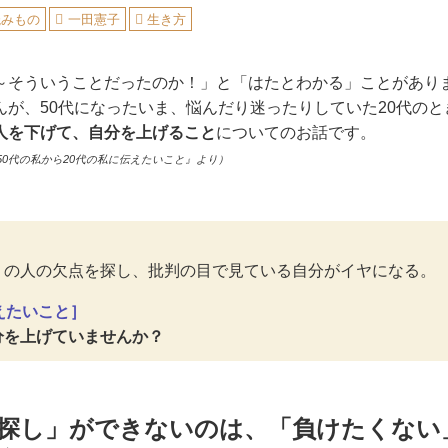
読みもの
一田憲子
生き方
～そういうことだったのか！」と「はたとわかる」ことがあり
んが、50代になったいま、悩んだり迷ったりしていた20代の
人を下げて、自分を上げること
についてのお話です。
0代の私から20代の私に伝えたいこと』より）
りの人の欠点を探し、批判の目で見ている自分がイヤになる。
えたいこと］
分を上げていませんか？
探し」ができないのは、「負けたくない