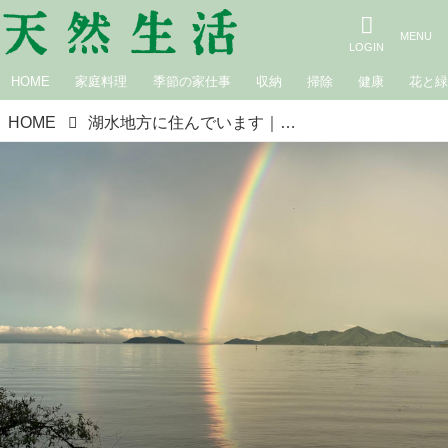
HOME
家庭料理
季節の家仕事
収納
掃除
健康
花と
HOME
湖水地方に住んでいます｜麻生圭子のTODAY IS A GOOD DAY