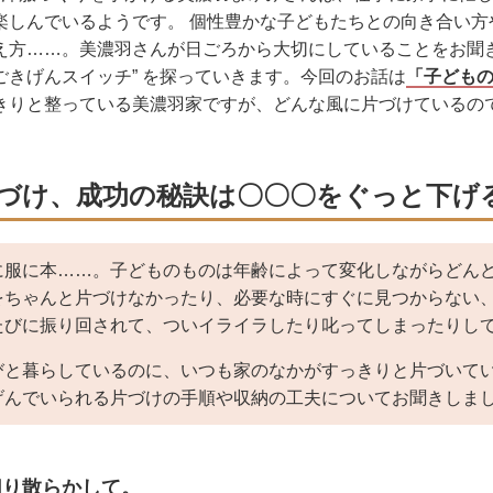
楽しんでいるようです。 個性豊かな子どもたちとの向き合い方
え方……。美濃羽さんが日ごろから大切にしていることをお聞き
ごきげんスイッチ” を探っていきます。今回のお話は
「子ども
きりと整っている美濃羽家ですが、どんな風に片づけているの
づけ、成功の秘訣は〇〇〇をぐっと下げ
に服に本……。子どものものは年齢によって変化しながらどん
をちゃんと片づけなかったり、必要な時にすぐに見つからない
たびに振り回されて、ついイライラしたり叱ってしまったりし
びと暮らしているのに、いつも家のなかがすっきりと片づいて
げんでいられる片づけの手順や収納の工夫についてお聞きしま
切り散らかして。