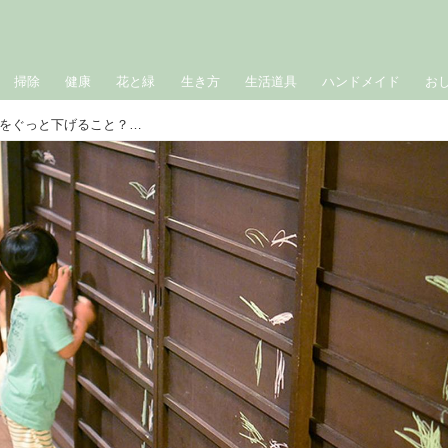
掃除
健康
花と緑
生き方
生活道具
ハンドメイド
お
子どもの片づけ、成功の秘訣は〇〇〇をぐっと下げること？！ ｜美濃羽まゆみのごきげんスイッチ。凸凹子育て＆暮らしと仕事