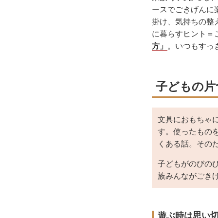
ースでごきげんに
掛け、気持ちの整
に暮らすヒント＝
方」
。いつもすっ
子どもの片
文具におもちゃ
す。使ったもの
くある話。その
子どもがのびの
族みんながごき
遊ぶ時は思い