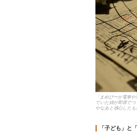
「まめぴーが電車や
ていた姉が即席でつ
やなあと感心したも
「子ども」と