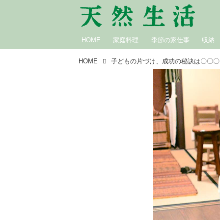
HOME
家庭料理
季節の家仕事
収納
HOME