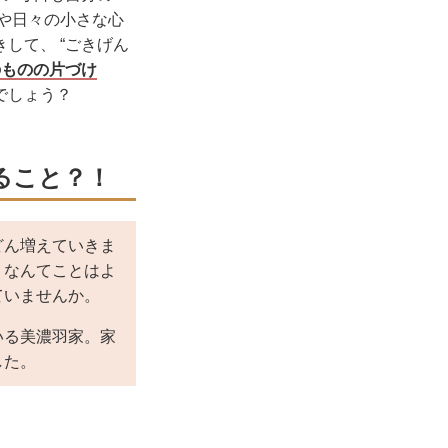
や日々の小さな心
して、 “ごきげん
のものの片づけ
でしょう？
ること？！
どん増えていきま
、なんてことはよ
ていませんか。
いる美濃羽家。家
した。