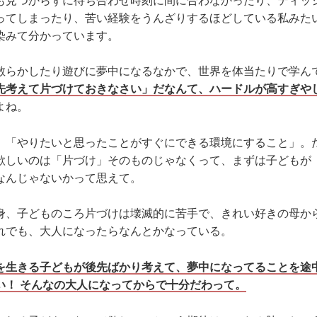
も見つからずに待ち合わせ時刻に間に合わなかったり、ティッ
ってしまったり、苦い経験をうんざりするほどしている私みた
染みて分かっています。
散らかしたり遊びに夢中になるなかで、世界を体当たりで学ん
先考えて片づけておきなさい」だなんて、ハードルが高すぎや
よね。
、「やりたいと思ったことがすぐにできる環境にすること」。
欲しいのは「片づけ」そのものじゃなくって、まずは子どもが
なんじゃないかって思えて。
身、子どものころ片づけは壊滅的に苦手で、きれい好きの母か
れでも、大人になったらなんとかなっている。
を生きる子どもが後先ばかり考えて、夢中になってることを途
い！ そんなの大人になってからで十分だわって。