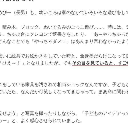
めぴー（長男）も、幼いころは家のなかでいろいろな遊びをし
、積み木、ブロック、ぬいぐるみのごっこ遊び……。時には、
り、ちゃぶ台にクレヨンで落書きをしたり、「あ～やっちゃった
どんなことでも「やっちゃダメ！」はあんまり言わなかったよ
ぱいに絵具でお絵かきをしていた時と、全身墨だらけになって魚
「ひえ～！ 」となりましたが。でも
その目を見ていると、すご
れをしている家具を汚されて相当ショックなんですが、子ども
ていたら、なんだか可笑しくなってきちゃって。まあ命に関わ
見せよう」と写真を撮ったりしながら、「子どものアイデアっ
わー」と、よく感心させられていました。