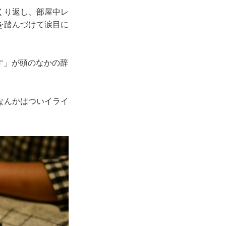
くり返し、部屋中レ
を踏んづけて涙目に
す」が頭のなかの辞
なんかはついイライ