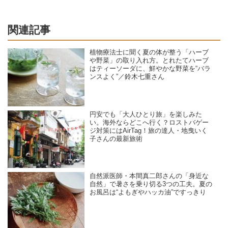
関連記事
植物療法士に聞く夏の体が整う「ハーブ
や野菜」の取り入れ方。とれたてハーブ
はティーソーダに、鮮やかな野菜を“バラ
ンスよく”／鈴木七重さん
円安でも「大人ひとり旅」を楽しみた
い。海外ならどこへ行く？ロストバゲー
ジ対策にはAirTag！旅の達人・地曳いく
子さんの最新旅術
自然派医師・本間真二郎さんの「身近な
自然」で暑さを乗り切る3つの工夫。夏の
お風呂は“よもぎやハッカ油”ですっきり