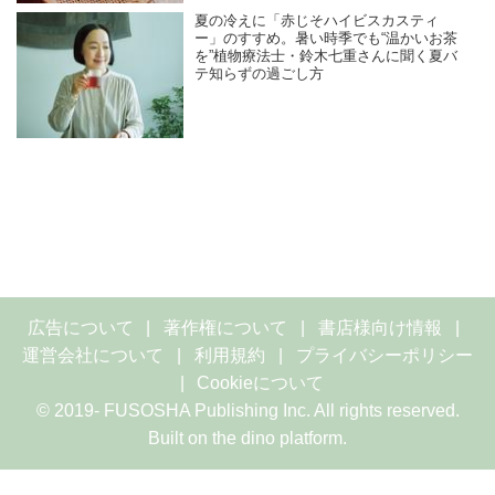
夏の冷えに「赤じそハイビスカスティ
ー」のすすめ。暑い時季でも“温かいお茶
を”植物療法士・鈴木七重さんに聞く夏バ
テ知らずの過ごし方
広告について
著作権について
書店様向け情報
運営会社について
利用規約
プライバシーポリシー
Cookieについて
© 2019- FUSOSHA Publishing Inc. All rights reserved.
Built on
the dino platform
.