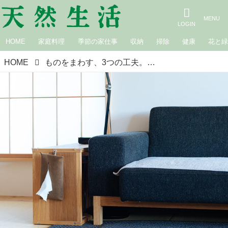
HOME
家庭料理
季節の家仕事
収納
掃除
健康
花と
HOME
ものをまわす、3つの工夫。私の節約とまわし方／本多さおりさん（整理収納コンサルタント）