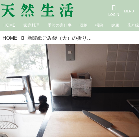
HOME
家庭料理
季節の家仕事
収納
掃除
健康
花と
HOME
新聞紙ごみ袋（大）の折り方｜エコな毎日