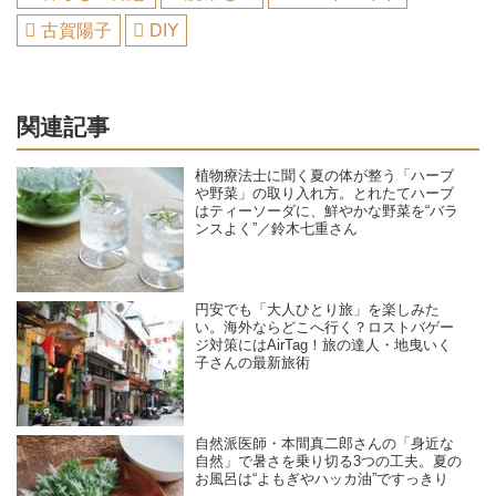
古賀陽子
DIY
関連記事
植物療法士に聞く夏の体が整う「ハーブ
や野菜」の取り入れ方。とれたてハーブ
はティーソーダに、鮮やかな野菜を“バラ
ンスよく”／鈴木七重さん
円安でも「大人ひとり旅」を楽しみた
い。海外ならどこへ行く？ロストバゲー
ジ対策にはAirTag！旅の達人・地曳いく
子さんの最新旅術
自然派医師・本間真二郎さんの「身近な
自然」で暑さを乗り切る3つの工夫。夏の
お風呂は“よもぎやハッカ油”ですっきり