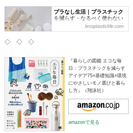
プラなし生活｜プラスチック
を減らす・なるべく使わない
生活
lessplasticlife.com
プラスチックを減らして「なるべ
◇ ◇ ◇
く」使わないヒントやアイテムを
紹介しています。
『暮らしの図鑑 エコな毎
日：プラスチックを減らす
アイデア75×基礎知識×環境
にやさしいモノ選びと暮ら
し方』（翔泳社）
amazonで見る