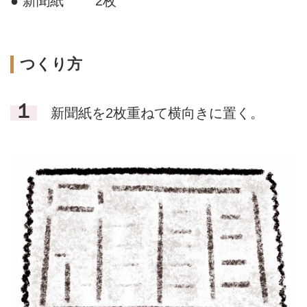
● 新聞紙
2枚
つくり方
１
新聞紙を2枚重ねて横向きに置く。