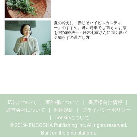
夏の冷えに「赤じそハイビスカスティ
ー」のすすめ。暑い時季でも“温かいお茶
を”植物療法士・鈴木七重さんに聞く夏バ
テ知らずの過ごし方
広告について
著作権について
書店様向け情報
運営会社について
利用規約
プライバシーポリシー
Cookieについて
© 2019- FUSOSHA Publishing Inc. All rights reserved.
Built on
the dino platform
.