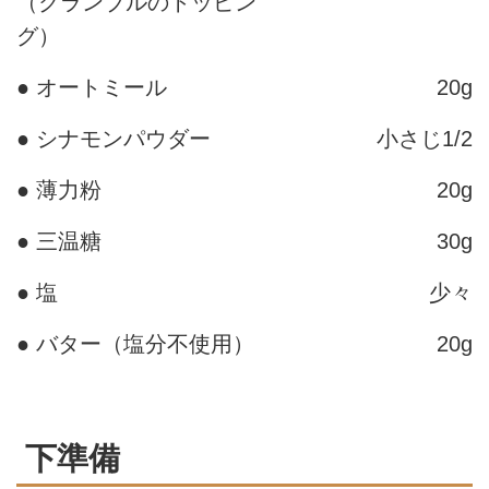
（クランブルのトッピン
グ）
● オートミール
20g
● シナモンパウダー
小さじ1/2
● 薄力粉
20g
● 三温糖
30g
● 塩
少々
● バター（塩分不使用）
20g
下準備