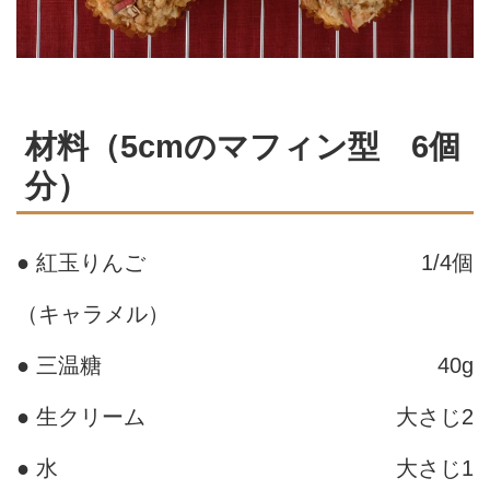
材料（5cmのマフィン型 6個
分）
● 紅玉りんご
1/4個
（キャラメル）
● 三温糖
40g
● 生クリーム
大さじ2
● 水
大さじ1