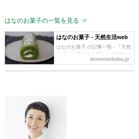
はなのお菓子の一覧を見る ⇒
はなのお菓子 - 天然生活web
はなのお菓子 の記事一覧 - 『天然
生活』が運営する暮らしの情報サ
tennenseikatsu.jp
イト。食やファッション、暮らし
の知恵はもちろん、Webオリジナ
ルの情報を毎日配信