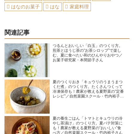
はなのお菓子
はな
家庭料理
関連記事
つるんとおいしい「白玉」のつくり方。
煎茶とほうじ茶の“お茶シロップ”で楽し
む、夏に食べたい和のひんやりおやつ／
お菓子研究家・本間節子さん
夏のつくりおき「キュウリのうまうまつ
くだ煮」のつくり方。たくさんつくって
冷凍保存も！農家が教える夏野菜の“定番
レシピ”／自然菜園スクール・竹内裕子さ
ん
夏の養生ごはん「トマトとキュウリの冷
やし茶漬け」のつくり方。夏バテ対策に
も！農家が教える夏野菜の“おいしい”食
べ方／自然菜園スクール・竹内裕子さん