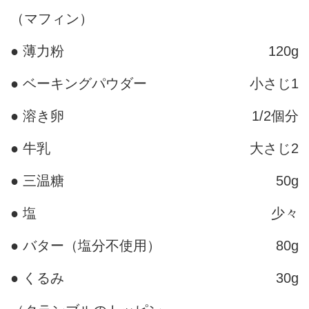
（マフィン）
● 薄力粉
120g
● ベーキングパウダー
小さじ1
● 溶き卵
1/2個分
● 牛乳
大さじ2
● 三温糖
50g
● 塩
少々
● バター（塩分不使用）
80g
● くるみ
30g