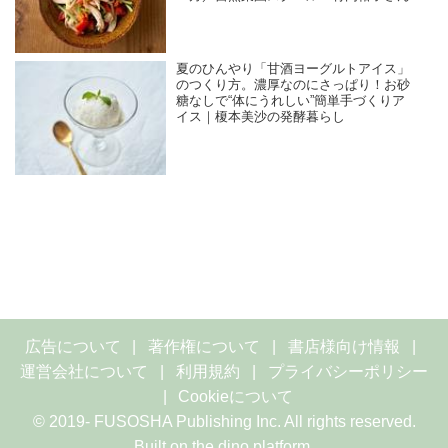
夏のひんやり「甘酒ヨーグルトアイス」
のつくり方。濃厚なのにさっぱり！お砂
糖なしで“体にうれしい”簡単手づくりア
イス｜榎本美沙の発酵暮らし
広告について
著作権について
書店様向け情報
運営会社について
利用規約
プライバシーポリシー
Cookieについて
© 2019- FUSOSHA Publishing Inc. All rights reserved.
Built on
the dino platform
.