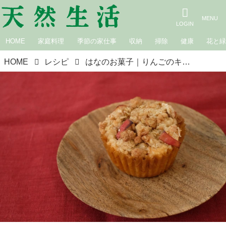
HOME
家庭料理
季節の家仕事
収納
掃除
健康
花と
HOME
レシピ
はなのお菓子｜りんごのキャラメル・クランブル・マフィン