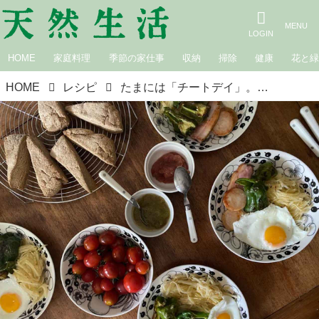
HOME
家庭料理
季節の家仕事
収納
掃除
健康
花と
HOME
レシピ
たまには「チートデイ」。大好きな粉ものと組み合わせて、ゆるくタンパク質を摂る朝ごはん｜料理家・田内しょうこのタンパク質朝ごはん改革