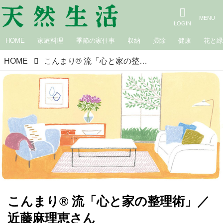
HOME
家庭料理
季節の家仕事
収納
掃除
健康
花と
HOME
こんまり® 流「心と家の整理術」／近藤麻理恵さん
こんまり® 流「心と家の整理術」／
近藤麻理恵さん