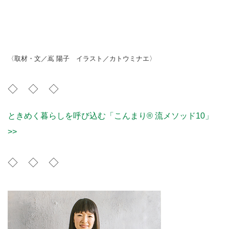
〈取材・文／嶌 陽子 イラスト／カトウミナエ〉
◇ ◇ ◇
ときめく暮らしを呼び込む「こんまり® 流メソッド10」
>>
◇ ◇ ◇