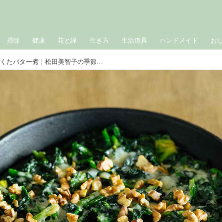
掃除
健康
花と緑
生き方
生活道具
ハンドメイド
お
ちぢみほうれんそうのくたくたバター煮｜松田美智子の季節の仕事