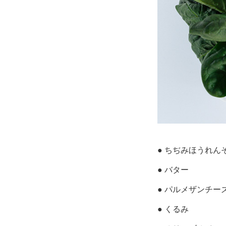
● ちぢみほうれん
● バター
● パルメザンチー
● くるみ