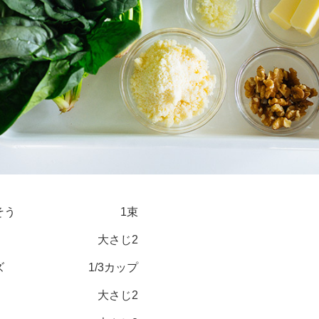
そう
1束
大さじ2
ズ
1/3カップ
大さじ2