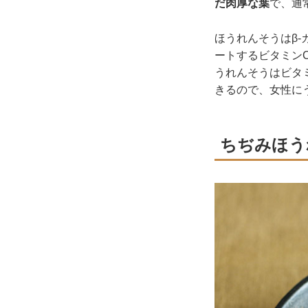
だ肉厚な葉
で、通
ほうれんそうはβ
ートするビタミン
うれんそうはビタ
きるので、女性に
ちぢみほう