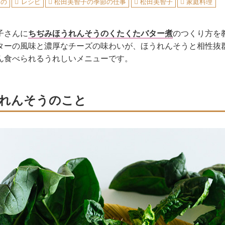
もの
レシピ
松田美智子の季節の仕事
松田美智子
家庭料理
子さんに
ちぢみほうれんそうのくたくたバター煮
のつくり方を
ターの風味と濃厚なチーズの味わいが、ほうれんそうと相性抜
ん食べられるうれしいメニューです。
れんそうのこと