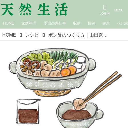
HOME
家庭料理
季節の家仕事
収納
掃除
健康
花と
HOME
レシピ
ポン酢のつくり方｜山田奈美の旬を味わう手しごとごよみ／1月