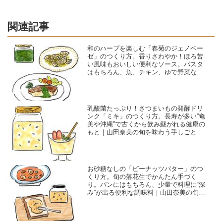
関連記事
和のハーブを楽しむ「春菊のジェノベー
ゼ」のつくり方。香りさわやか！ほろ苦
い風味もおいしい便利なソース。パスタ
はもちろん、魚、チキン、ゆで野菜など
に｜山田奈美の旬を味わう手しごとごよ
み
乳酸菌たっぷり！さつまいもの発酵ドリ
ンク「ミキ」のつくり方。長寿が多い“奄
美や沖縄”で古くから飲み継がれる健康の
もと｜山田奈美の旬を味わう手しごとご
よみ
お砂糖なしの「ピーナッツバター」のつ
くり方。旬の落花生でかんたん手づく
り。パンにはもちろん、少量で料理に“深
み”が出る便利な調味料｜山田奈美の旬を
味わう手しごとごよみ