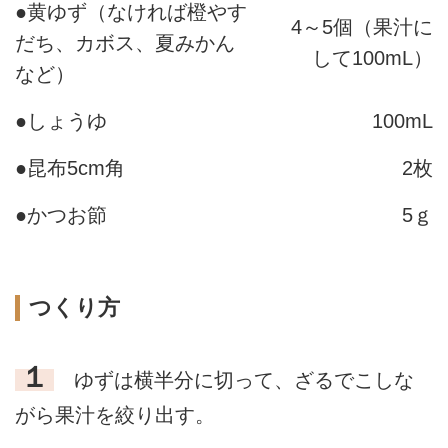
●黄ゆず（なければ橙やす
4～5個（果汁に
だち、カボス、夏みかん
して100mL）
など）
●しょうゆ
100mL
●昆布5cm角
2枚
●かつお節
5ｇ
つくり方
１
ゆずは横半分に切って、ざるでこしな
がら果汁を絞り出す。