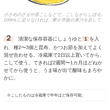
小さめのざるや茶こしなどで、こしながらしぼる。
100mLに足りなければ、酢か市販の果汁を足して
２
清潔な保存容器にしょうゆと
１
を入
れ、種2〜3個と昆布、かつお節を加えてよく
混ぜ合わせる。冷蔵庫で2日以上置いてから、
こして使う。できれば2週間〜1カ月ほどねか
せてから使うと、うま味が出て酸味もまろや
かに。
※こしたものは冷蔵庫で半年ほど保存可能。