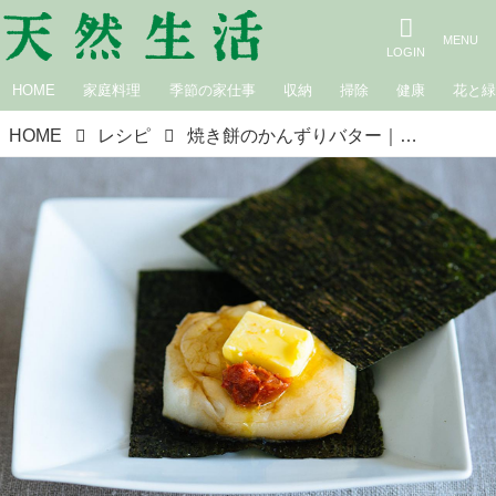
HOME
家庭料理
季節の家仕事
収納
掃除
健康
花と
HOME
レシピ
焼き餅のかんずりバター｜松田美智子の季節の仕事