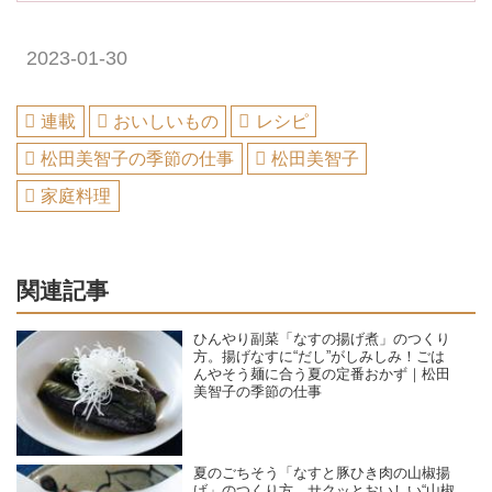
2023-01-30
連載
おいしいもの
レシピ
松田美智子の季節の仕事
松田美智子
家庭料理
関連記事
ひんやり副菜「なすの揚げ煮」のつくり
方。揚げなすに“だし”がしみしみ！ごは
んやそう麺に合う夏の定番おかず｜松田
美智子の季節の仕事
夏のごちそう「なすと豚ひき肉の山椒揚
げ」のつくり方。サクッとおいしい“山椒