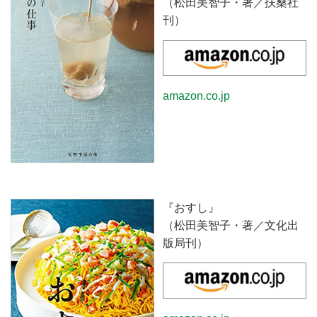
（松田美智子・著／扶桑社
刊）
amazon.co.jp
『おすし』
（松田美智子・著／文化出
版局刊）