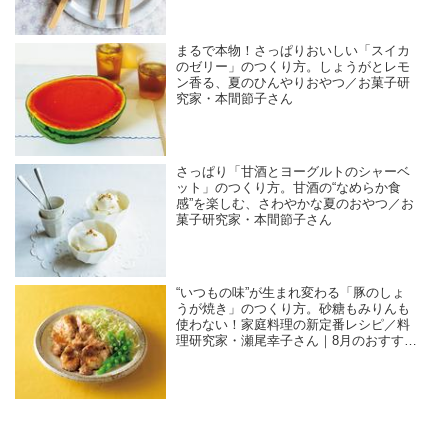
まるで本物！さっぱりおいしい「スイカ
のゼリー」のつくり方。しょうがとレモ
ン香る、夏のひんやりおやつ／お菓子研
究家・本間節子さん
さっぱり「甘酒とヨーグルトのシャーベ
ット」のつくり方。甘酒の“なめらか食
感”を楽しむ、さわやかな夏のおやつ／お
菓子研究家・本間節子さん
“いつもの味”が生まれ変わる「豚のしょ
うが焼き」のつくり方。砂糖もみりんも
使わない！家庭料理の新定番レシピ／料
理研究家・瀬尾幸子さん｜8月のおすすめ
記事