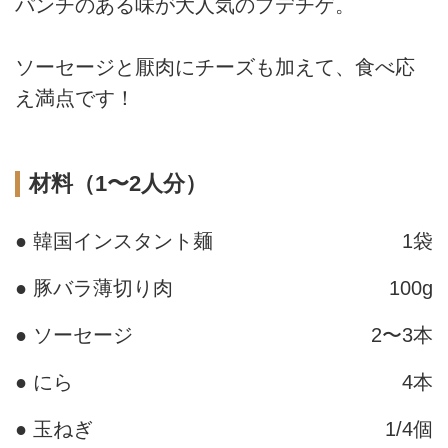
パンチのある味が大人気のプデチゲ。
ソーセージと厭肉にチーズも加えて、食べ応
え満点です！
材料（1〜2人分）
● 韓国インスタント麺
1袋
● 豚バラ薄切り肉
100g
● ソーセージ
2〜3本
● にら
4本
● 玉ねぎ
1/4個