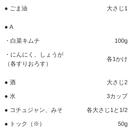
● ごま油
大さじ1
● A
・白菜キムチ
100g
・にんにく、しょうが
各1かけ
（各すりおろす）
● 酒
大さじ2
● 水
3カップ
● コチュジャン、みそ
各大さじ1と1/2
● トック（※）
50g