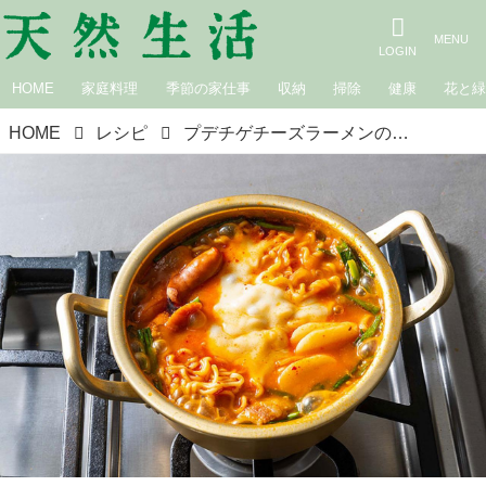
HOME
家庭料理
季節の家仕事
収納
掃除
健康
花と
HOME
レシピ
プデチゲチーズラーメンのつくり方／コウケンテツさん