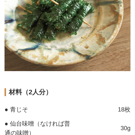
材料（2人分）
● 青じそ
18枚
● 仙台味噌（なければ普
30g
通の味噌）