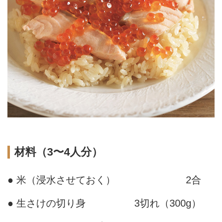
材料（3〜4人分）
● 米（浸水させておく）
2合
● 生さけの切り身
3切れ（300g）