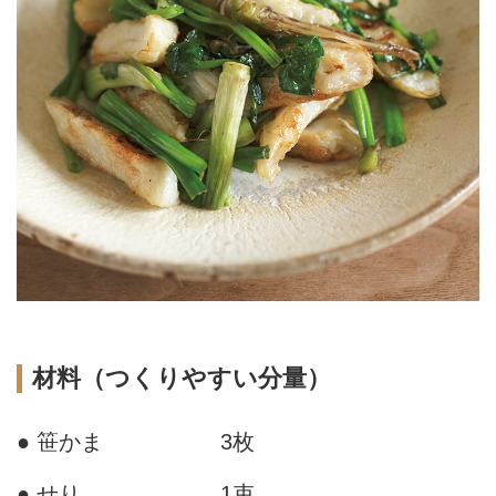
材料（つくりやすい分量）
● 笹かま
3枚
● せり
1束