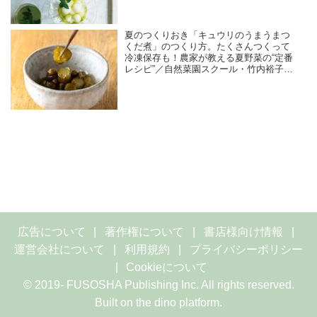
夏のつくりおき「キュウリのうまうまつ
くだ煮」のつくり方。たくさんつくって
冷凍保存も！農家が教える夏野菜の“定番
レシピ”／自然菜園スクール・竹内裕子さ
ん
広告について
著作権について
書店様向け情報
運営会社について
利用規約
プライバシーポリシー
Cookieについて
© 2019- FUSOSHA Publishing Inc. All rights reserved.
Built on
the dino platform
.