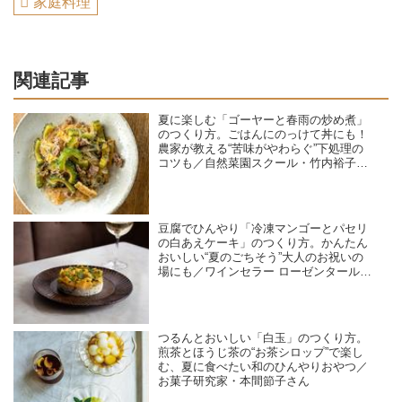
家庭料理
関連記事
夏に楽しむ「ゴーヤーと春雨の炒め煮」
のつくり方。ごはんにのっけて丼にも！
農家が教える“苦味がやわらぐ”下処理の
コツも／自然菜園スクール・竹内裕子さ
ん
豆腐でひんやり「冷凍マンゴーとパセリ
の白あえケーキ」のつくり方。かんたん
おいしい“夏のごちそう”大人のお祝いの
場にも／ワインセラー ローゼンタール・
島田由美子さん
つるんとおいしい「白玉」のつくり方。
煎茶とほうじ茶の“お茶シロップ”で楽し
む、夏に食べたい和のひんやりおやつ／
お菓子研究家・本間節子さん