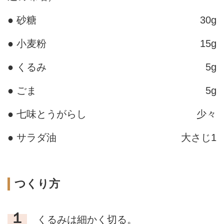
● 砂糖
30g
● 小麦粉
15g
● くるみ
5g
● ごま
5g
● 七味とうがらし
少々
● サラダ油
大さじ1
つくり方
１
くるみは細かく切る。