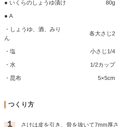
● いくらのしょうゆ漬け
80g
● A
・しょうゆ、酒、みり
各大さじ2
ん
・塩
小さじ1/4
・水
1/2カップ
・昆布
5×5cm
つくり方
１
さけは皮を引き、骨を抜いて7mm厚さ