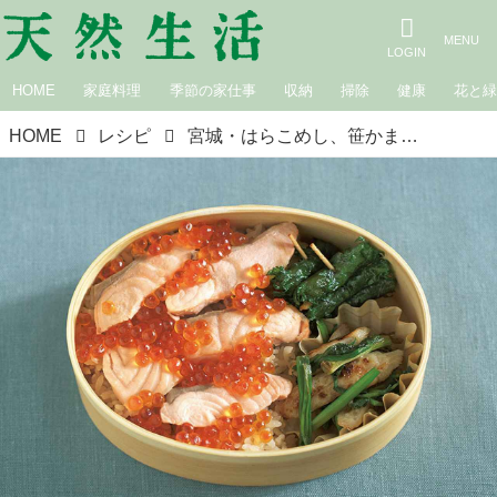
HOME
家庭料理
季節の家仕事
収納
掃除
健康
花と
HOME
レシピ
宮城・はらこめし、笹かまとせりの炒めもの、しそ巻きのお弁当／料理研究家 近藤幸子さん｜お弁当で旅する日本