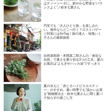
はティーソーダに、鮮やかな野菜を“バラ
ンスよく”／鈴木七重さん
円安でも「大人ひとり旅」を楽しみた
い。海外ならどこへ行く？ロストバゲー
ジ対策にはAirTag！旅の達人・地曳いく
子さんの最新旅術
自然派医師・本間真二郎さんの「身近な
自然」で暑さを乗り切る3つの工夫。夏の
お風呂は“よもぎやハッカ油”ですっきり
夏の冷えに「赤じそハイビスカスティ
ー」のすすめ。暑い時季でも“温かいお茶
を”植物療法士・鈴木七重さんに聞く夏バ
テ知らずの過ごし方