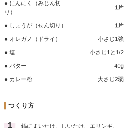
● にんにく（みじん切
1片
り）
● しょうが（せん切り）
1片
● オレガノ（ドライ）
小さじ1強
● 塩
小さじ1と1/2
● バター
40g
● カレー粉
大さじ2弱
つくり方
１
鍋にまいたけ、しいたけ、エリンギ、