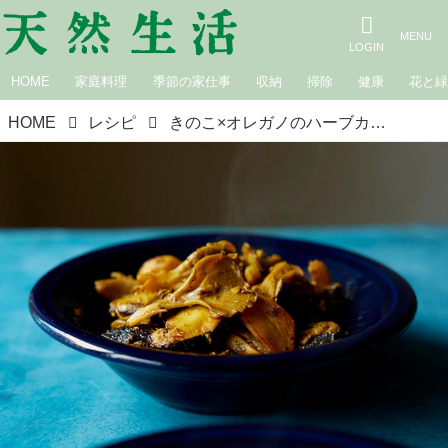
HOME
家庭料理
季節の家仕事
収納
掃除
健康
花と
HOME
レシピ
きのこ×オレガノのハーブカレー｜やさしい！さわやか！新感覚！ ハーブカレー／カレー研究家・水野仁輔さん