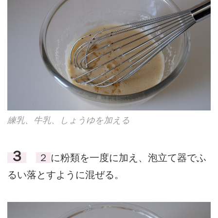
練乳、牛乳、しょうゆを加える
３
２
に粉類を一度に加え、泡立て器でふ
るい落とすように混ぜる。