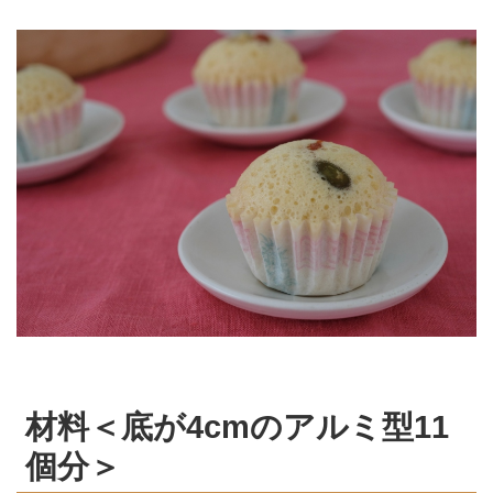
材料＜底が4cmのアルミ型11
個分＞