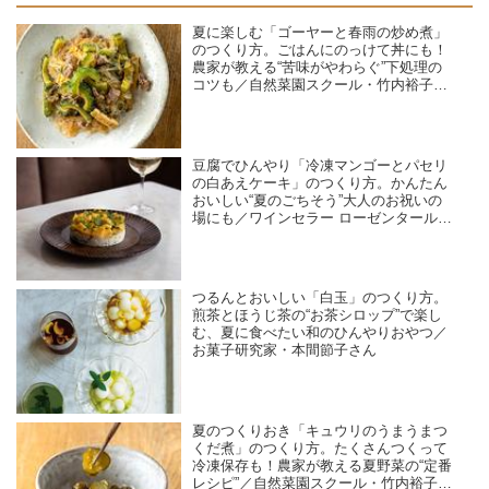
夏に楽しむ「ゴーヤーと春雨の炒め煮」
のつくり方。ごはんにのっけて丼にも！
農家が教える“苦味がやわらぐ”下処理の
コツも／自然菜園スクール・竹内裕子さ
ん
豆腐でひんやり「冷凍マンゴーとパセリ
の白あえケーキ」のつくり方。かんたん
おいしい“夏のごちそう”大人のお祝いの
場にも／ワインセラー ローゼンタール・
島田由美子さん
つるんとおいしい「白玉」のつくり方。
煎茶とほうじ茶の“お茶シロップ”で楽し
む、夏に食べたい和のひんやりおやつ／
お菓子研究家・本間節子さん
夏のつくりおき「キュウリのうまうまつ
くだ煮」のつくり方。たくさんつくって
冷凍保存も！農家が教える夏野菜の“定番
レシピ”／自然菜園スクール・竹内裕子さ