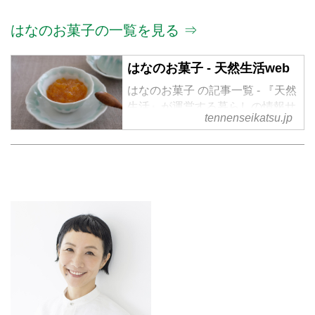
はなのお菓子の一覧を見る ⇒
はなのお菓子 - 天然生活web
はなのお菓子 の記事一覧 - 『天然
生活』が運営する暮らしの情報サ
tennenseikatsu.jp
イト。食やファッション、暮らし
の知恵はもちろん、Webオリジナ
ルの情報を毎日配信