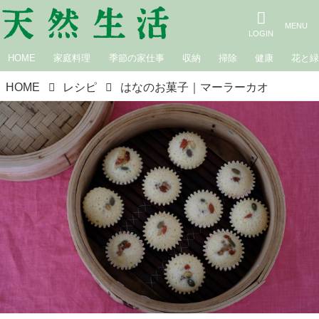
HOME
家庭料理
季節の家仕事
収納
掃除
健康
花と
HOME
レシピ
はなのお菓子｜マーラーカオ