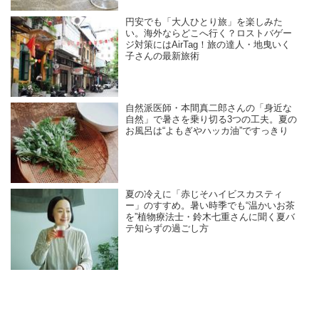
円安でも「大人ひとり旅」を楽しみた
い。海外ならどこへ行く？ロストバゲー
ジ対策にはAirTag！旅の達人・地曳いく
子さんの最新旅術
自然派医師・本間真二郎さんの「身近な
自然」で暑さを乗り切る3つの工夫。夏の
お風呂は“よもぎやハッカ油”ですっきり
夏の冷えに「赤じそハイビスカスティ
ー」のすすめ。暑い時季でも“温かいお茶
を”植物療法士・鈴木七重さんに聞く夏バ
テ知らずの過ごし方