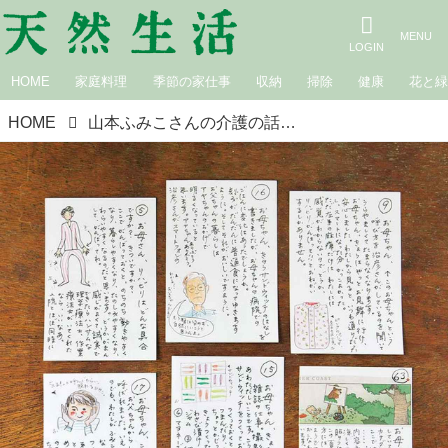
HOME
家庭料理
季節の家仕事
収納
掃除
健康
花と
HOME
山本ふみこさんの介護の話。毎日届ける「言葉」が介護の支えに｜歳を重ねて楽しむ暮らし