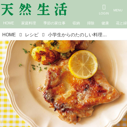
HOME
家庭料理
季節の家仕事
収納
掃除
健康
花と
HOME
レシピ
小学生からのたのしい料理。「鶏肉のレモングリル」のつくり方／野村友里さん｜とびきりおいしい おうちごはん