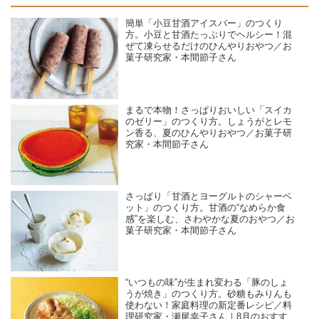
簡単「小豆甘酒アイスバー」のつくり
方。小豆と甘酒たっぷりでヘルシー！混
ぜて凍らせるだけのひんやりおやつ／お
菓子研究家・本間節子さん
まるで本物！さっぱりおいしい「スイカ
のゼリー」のつくり方。しょうがとレモ
ン香る、夏のひんやりおやつ／お菓子研
究家・本間節子さん
さっぱり「甘酒とヨーグルトのシャーベ
ット」のつくり方。甘酒の“なめらか食
感”を楽しむ、さわやかな夏のおやつ／お
菓子研究家・本間節子さん
“いつもの味”が生まれ変わる「豚のしょ
うが焼き」のつくり方。砂糖もみりんも
使わない！家庭料理の新定番レシピ／料
理研究家・瀬尾幸子さん｜8月のおすすめ