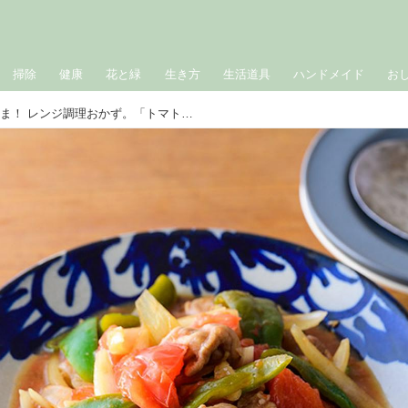
掃除
健康
花と緑
生き方
生活道具
ハンドメイド
お
しらいのりこさんのラクうま！ レンジ調理おかず。「トマト酢豚」のつくり方