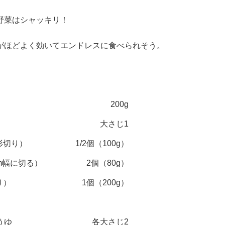
野菜はシャッキリ！
がほどよく効いてエンドレスに食べられそう。
200g
大さじ1
形切り）
1/2個（100g）
cm幅に切る）
2個（80g）
り）
1個（200g）
うゆ
各大さじ2