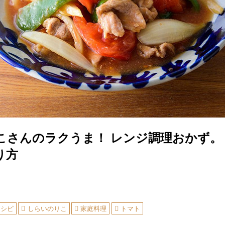
こさんのラクうま！ レンジ調理おかず。
り方
レシピ
しらいのりこ
家庭料理
トマト