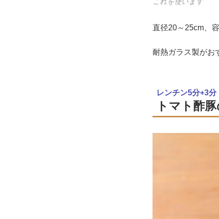
これを使います
直径20～25cm
耐熱ガラス製がお
レンチン5分+3分
トマト酢豚