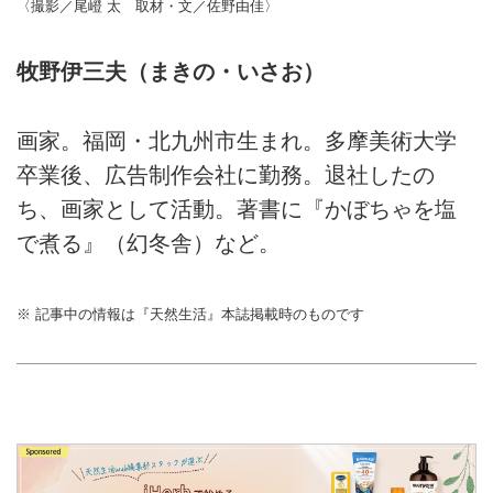
〈撮影／尾嶝 太 取材・文／佐野由佳〉
牧野伊三夫（まきの・いさお）
画家。福岡・北九州市生まれ。多摩美術大学
卒業後、広告制作会社に勤務。退社したの
ち、画家として活動。著書に『かぼちゃを塩
で煮る』（幻冬舎）など。
※ 記事中の情報は『天然生活』本誌掲載時のものです