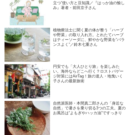
立つ”使い方と豆知識／『はっか油の愉し
み』著者・前田京子さん
植物療法士に聞く夏の体が整う「ハーブ
や野菜」の取り入れ方。とれたてハーブ
はティーソーダに、鮮やかな野菜を“バラ
ンスよく”／鈴木七重さん
円安でも「大人ひとり旅」を楽しみた
い。海外ならどこへ行く？ロストバゲー
ジ対策にはAirTag！旅の達人・地曳いく
子さんの最新旅術
自然派医師・本間真二郎さんの「身近な
自然」で暑さを乗り切る3つの工夫。夏の
お風呂は“よもぎやハッカ油”ですっきり