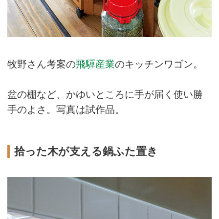
牧野さん考案の
飛驒産業
のキッチンワゴン。
盆の棚など、かゆいところに手が届く使い勝
手のよさ。写真は試作品。
拾った木が支える鍋ふた置き