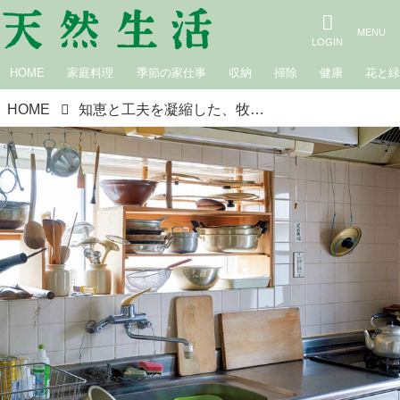
HOME
家庭料理
季節の家仕事
収納
掃除
健康
花と
HOME
知恵と工夫を凝縮した、牧野伊三夫さんの台所の工夫／七輪が中心の、ぼくの台所