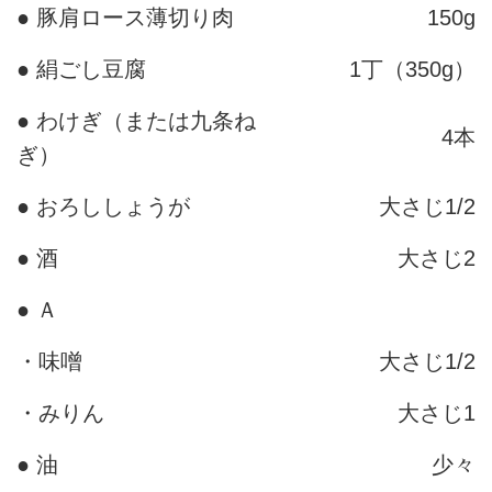
● 豚肩ロース薄切り肉
150g
● 絹ごし豆腐
1丁（350g）
● わけぎ（または九条ね
4本
ぎ）
● おろししょうが
大さじ1/2
● 酒
大さじ2
● Ａ
・味噌
大さじ1/2
・みりん
大さじ1
● 油
少々