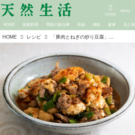
HOME
家庭料理
季節の家仕事
収納
掃除
健康
花と
HOME
レシピ
「豚肉とねぎの炒り豆腐」のつくり方。飯島奈美さんに教わる“新米に合わせる、いつものおかず”