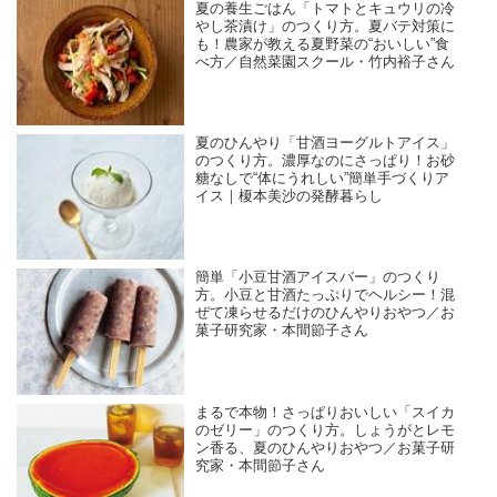
夏の養生ごはん「トマトとキュウリの冷
やし茶漬け」のつくり方。夏バテ対策に
も！農家が教える夏野菜の“おいしい”食
べ方／自然菜園スクール・竹内裕子さん
夏のひんやり「甘酒ヨーグルトアイス」
のつくり方。濃厚なのにさっぱり！お砂
糖なしで“体にうれしい”簡単手づくりア
イス｜榎本美沙の発酵暮らし
簡単「小豆甘酒アイスバー」のつくり
方。小豆と甘酒たっぷりでヘルシー！混
ぜて凍らせるだけのひんやりおやつ／お
菓子研究家・本間節子さん
まるで本物！さっぱりおいしい「スイカ
のゼリー」のつくり方。しょうがとレモ
ン香る、夏のひんやりおやつ／お菓子研
究家・本間節子さん