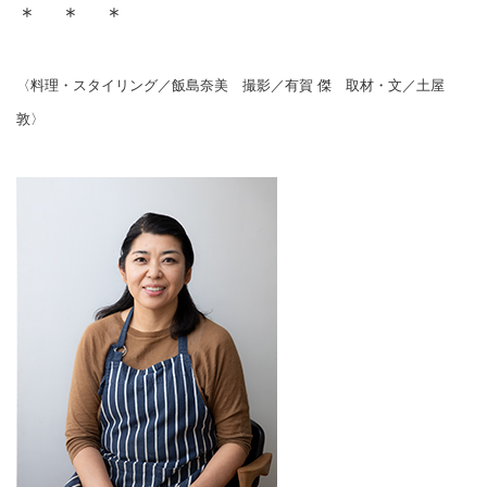
＊ ＊ ＊
〈料理・スタイリング／飯島奈美 撮影／有賀 傑 取材・文／土屋
敦〉