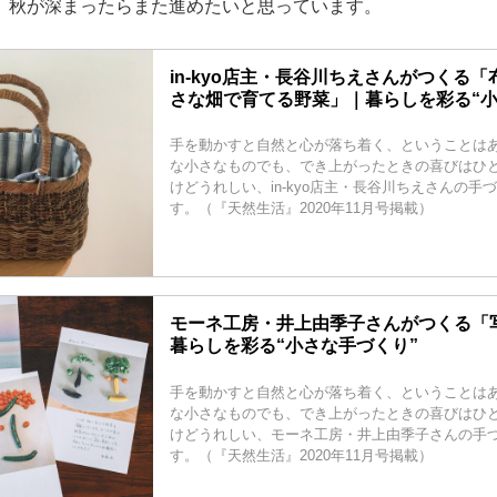
、秋が深まったらまた進めたいと思っています。
in-kyo店主・長谷川ちえさんがつくる
さな畑で育てる野菜」｜暮らしを彩る“小
手を動かすと自然と心が落ち着く、ということはあ
な小さなものでも、でき上がったときの喜びはひ
けどうれしい、in-kyo店主・長谷川ちえさんの手
す。（『天然生活』2020年11月号掲載）
モーネ工房・井上由季子さんがつくる「
暮らしを彩る“小さな手づくり”
手を動かすと自然と心が落ち着く、ということはあ
な小さなものでも、でき上がったときの喜びはひ
けどうれしい、モーネ工房・井上由季子さんの手
す。（『天然生活』2020年11月号掲載）