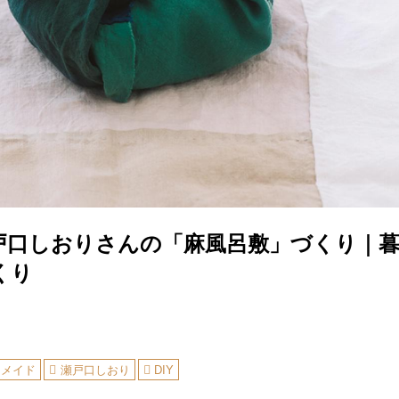
戸口しおりさんの「麻風呂敷」づくり｜
くり
ドメイド
瀬戸口しおり
DIY