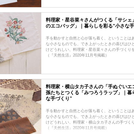
料理家・星谷菜々さんがつくる「サシェ
のエコバッグ」｜暮らしを彩る“小さな手
手を動かすと自然と心が落ち着く、ということはあ
な小さなものでも、でき上がったときの喜びはひ
けどうれしい、料理家・星谷菜々さんの手づくり
（『天然生活』2020年11月号掲載）
料理家・横山タカ子さんの「手ぬぐいエ
孫たちとつくる「みつろうラップ」｜暮
な手づくり”
手を動かすと自然と心が落ち着く、ということはあ
な小さなものでも、でき上がったときの喜びはひ
けどうれしい、料理家・横山タカ子さんの手づく
（『天然生活』2020年11月号掲載）