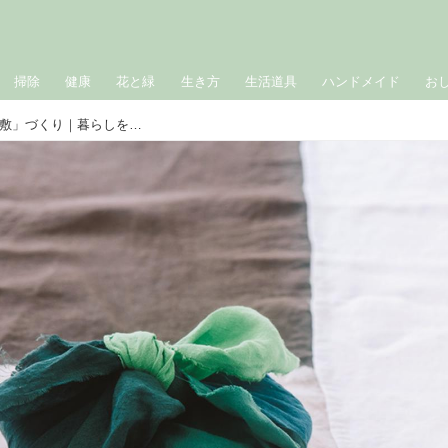
掃除
健康
花と緑
生き方
生活道具
ハンドメイド
お
料理家・瀬戸口しおりさんの「麻風呂敷」づくり｜暮らしを彩る小さな手づくり