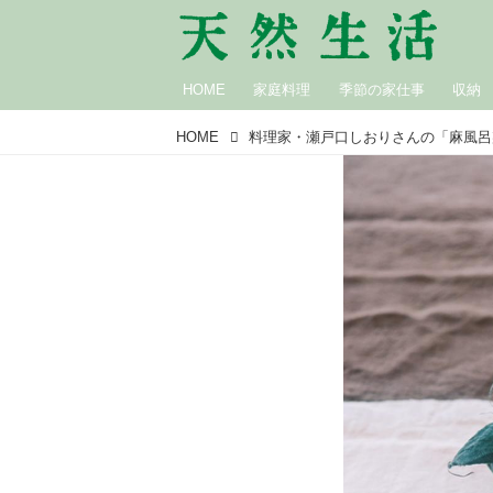
HOME
家庭料理
季節の家仕事
収納
HOME