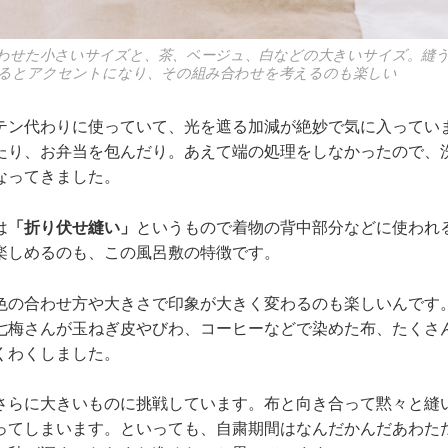
わせた小さいサイズと、茶、ベージュ、白などの大きいサイズ。縫
るとアクセントになり、その組み合わせを考えるのも楽しい
テン代わりに使っていて、光を遮る加減が絶妙で気に入ってい
たり、お弁当を包んだり。あえて端の処理をしなかったので、
なってきました。
は
「折り伏せ縫い」
というもので着物の背中部分などに使われ
楽しめるのも、この風呂敷の特徴です。
色の合わせ方や大きさで印象が大きく変わるのも楽しいんです
七梅さんが玉ねぎ皮やびわ、コーヒーなどで染めた布、たくさ
くわくしました。
さらに大きいものに挑戦しています。布と向き合って黙々と縫
ってしまいます。といっても、自粛期間はなんだかんだあわた