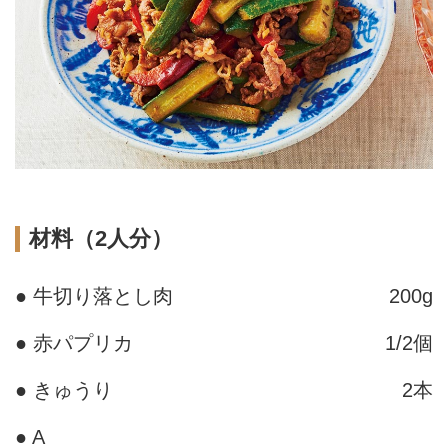
材料（2人分）
● 牛切り落とし肉
200g
● 赤パプリカ
1/2個
● きゅうり
2本
● A