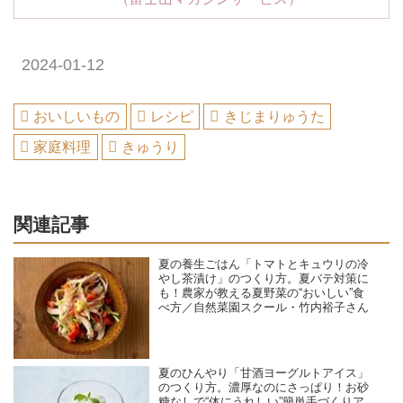
2024-01-12
おいしいもの
レシピ
きじまりゅうた
家庭料理
きゅうり
関連記事
夏の養生ごはん「トマトとキュウリの冷
やし茶漬け」のつくり方。夏バテ対策に
も！農家が教える夏野菜の“おいしい”食
べ方／自然菜園スクール・竹内裕子さん
夏のひんやり「甘酒ヨーグルトアイス」
のつくり方。濃厚なのにさっぱり！お砂
糖なしで“体にうれしい”簡単手づくりア