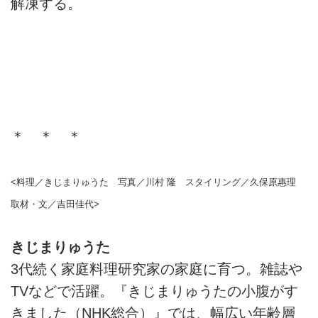
解凍する。
＊ ＊ ＊
<料理／きじまりゅうた 写真／川村 隆 スタイリング／久保原惠理
取材・文／吉田佳代>
きじまりゅうた
3代続く家庭料理研究家の家庭に育つ。雑誌や
TVなどで活躍。『きじまりゅうたの小腹がす
きました（NHK総合）』では、幅広い年齢層