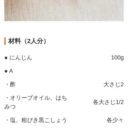
材料（2人分）
● にんじん
100g
● A
・酢
大さじ2
・オリーブオイル、はち
各大さじ1/2
みつ
・塩、粗びき黒こしょう
各少々