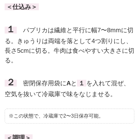
＜仕込み＞
１
パプリカは繊維と平行に幅7〜8mmに切
る。きゅうりは両端を落として4つ割りにし、
長さ5cmに切る。牛肉は食べやすい大きさに切
る。
２
密閉保存用袋に
A
と
１
を入れて混ぜ、
空気を抜いて冷蔵庫で味をなじませる。
※この状態で、冷蔵庫で2〜3日保存可能。
＜調理＞