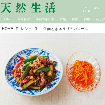
HOME
家庭料理
季節の家仕事
収納
掃除
健康
花と
HOME
レシピ
「牛肉ときゅうりのカレー炒めとキャロットラペ」のつくり方。仕込んでおいて、包丁いらずで仕上げる献立／きじまりゅうたさん