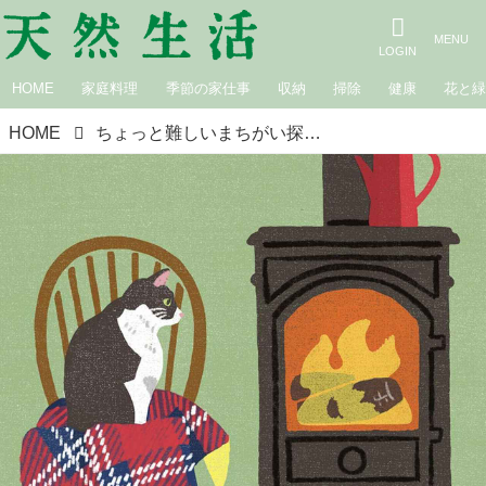
HOME
家庭料理
季節の家仕事
収納
掃除
健康
花と
HOME
ちょっと難しいまちがい探し｜薪ストーブ