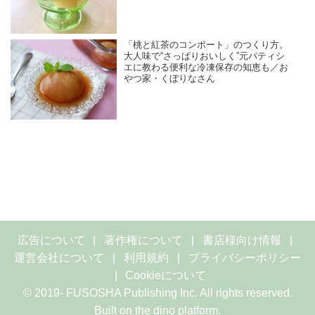
抜き”と“息抜き”」
「桃と紅茶のコンポート」のつくり方。
大人味で“さっぱりおいしく”元パティシ
エに教わる便利な冷凍保存の知恵も／お
やつ家・くぼりなさん
広告について
著作権について
書店様向け情報
運営会社について
利用規約
プライバシーポリシー
Cookieについて
© 2019- FUSOSHA Publishing Inc. All rights reserved.
Built on
the dino platform
.