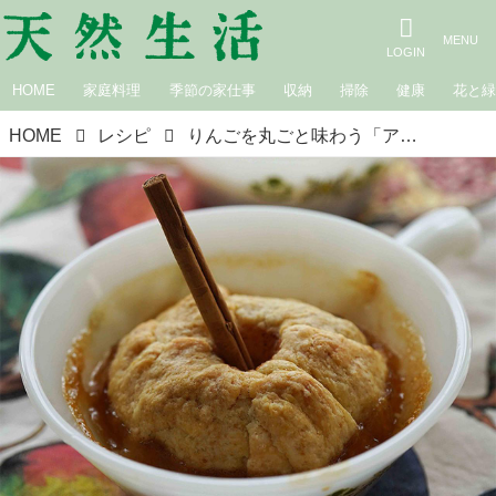
HOME
家庭料理
季節の家仕事
収納
掃除
健康
花と
HOME
レシピ
りんごを丸ごと味わう「アップルダンプリング」｜アメリカ菓子図鑑／原 亜樹子さん