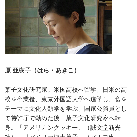
愛される一品。トップに花やハー
ブを飾ればおもてなしのお菓子に
も。（『アメリカ菓子図鑑 お菓
子の由来と作り方』（誠文堂新光
社）より）
原 亜樹子（はら・あきこ）
菓子文化研究家。米国高校へ留学。日米の高
校を卒業後、東京外国語大学へ進学し、食を
テーマに文化人類学を学ぶ。国家公務員とし
て特許庁で勤めた後、菓子文化研究家へ転
身。『アメリカンクッキー』（誠文堂新光
社）、『アメリカ郷土菓子』（パルコ出