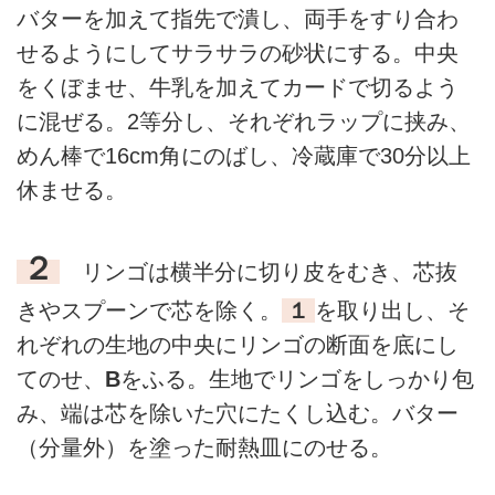
バターを加えて指先で潰し、両手をすり合わ
せるようにしてサラサラの砂状にする。中央
をくぼませ、牛乳を加えてカードで切るよう
に混ぜる。2等分し、それぞれラップに挟み、
めん棒で16cm角にのばし、冷蔵庫で30分以上
休ませる。
２
リンゴは横半分に切り皮をむき、芯抜
きやスプーンで芯を除く。
１
を取り出し、そ
れぞれの生地の中央にリンゴの断面を底にし
てのせ、
B
をふる。生地でリンゴをしっかり包
み、端は芯を除いた穴にたくし込む。バター
（分量外）を塗った耐熱皿にのせる。