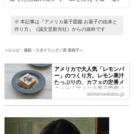
※ 本記事は『アメリカ菓子図鑑 お菓子の由来と
作り方』（誠文堂新光社）からの抜粋です
＜レシピ・撮影・スタイリング／原 亜樹子＞
アメリカで大人気「レモンバ
ー」のつくり方。レモン果汁
たっぷりの、カフェの定番メ
ニュー｜アメリカ菓子図鑑／
tennenseikatsu.jp
原 亜樹子さん
菓子文化研究家の原 亜樹子さん
にレモンバーのつくり方を教えて
いただきました。レモンの皮と果
汁をたっぷり使ったレモンバーは
さわやかな風味で、多くの人から