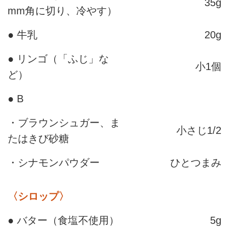
35g
mm角に切り、冷やす）
● 牛乳
20g
● リンゴ（「ふじ」な
小1個
ど）
● B
・ブラウンシュガー、ま
小さじ1/2
たはきび砂糖
・シナモンパウダー
ひとつまみ
〈シロップ〉
● バター（食塩不使用）
5g