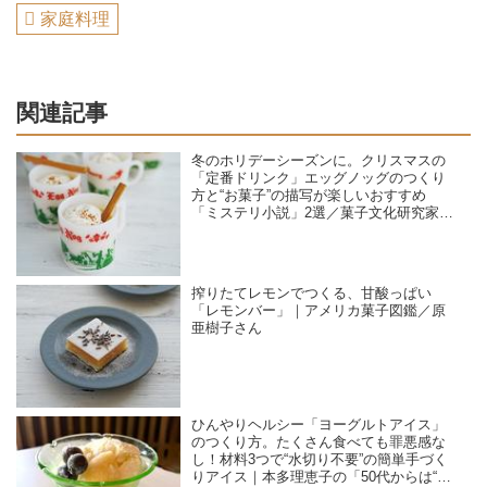
家庭料理
関連記事
冬のホリデーシーズンに。クリスマスの
「定番ドリンク」エッグノッグのつくり
方と“お菓子”の描写が楽しいおすすめ
「ミステリ小説」2選／菓子文化研究家・
原亜樹子さんの“アメリカ菓子とミステ
リ”
搾りたてレモンでつくる、甘酸っぱい
「レモンバー」｜アメリカ菓子図鑑／原
亜樹子さん
ひんやりヘルシー「ヨーグルトアイス」
のつくり方。たくさん食べても罪悪感な
し！材料3つで“水切り不要”の簡単手づく
りアイス｜本多理恵子の「50代からは“手