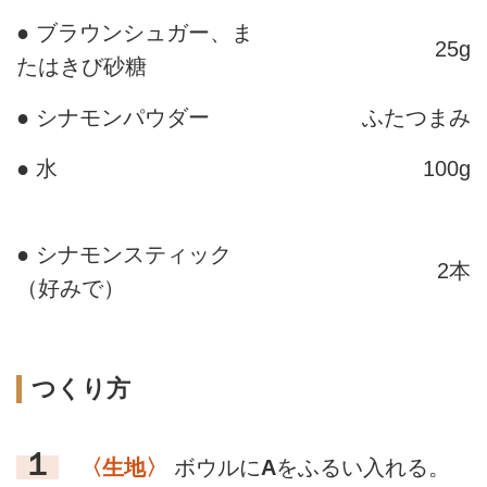
● ブラウンシュガー、ま
25g
たはきび砂糖
● シナモンパウダー
ふたつまみ
● 水
100g
● シナモンスティック
2本
（好みで）
つくり方
１
〈生地〉
ボウルに
A
をふるい入れる。