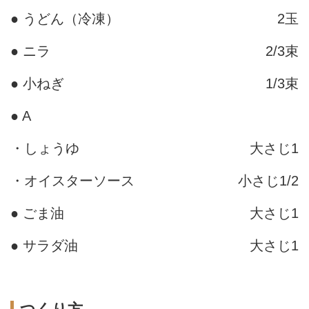
● うどん（冷凍）
2玉
● ニラ
2/3束
● 小ねぎ
1/3束
● A
・しょうゆ
大さじ1
・オイスターソース
小さじ1/2
● ごま油
大さじ1
● サラダ油
大さじ1