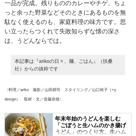
一品が完成。残りもののカレーやチゲ、ちょ
っと余った野菜などそのときにあるものを無
駄なく使えるのも、家庭料理の味方です。思
い立ったらつくれて失敗知らずな懐の深さ
は、うどんならでは。
本記事は『arikoの日々、麺、ごはん』（扶桑
社）からの抜粋です
〈料理／ariko 撮影／山田耕司 スタイリング／山口裕子（+y
design） 取材・文／首藤奈穂〉
年末年始のうどんを楽しむ
「ごぼうと生ハムのかき揚げ
うどん」のつくり方。生ハム