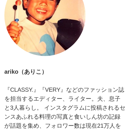
新しい味に出合える。そんな食の
す。 （『arikoの日々、麺、ごは
アイデア無限大のarikoさんに、忙
ん』より）
しい年末年始や冬休みのランチに
ぴったりのそばの新しい食べ方を
教えてもらいました。今回はお正
月のお餅がよりおいしく楽しめる
「揚げ餅の力そばのつくり方」の
レシピをご紹介します。
（『arikoの日々、麺、ごはん』よ
り）
ariko（ありこ）
『CLASSY.』『VERY』などのファッション誌
を担当するエディター、ライター。夫、息子
と3人暮らし。 インスタグラムに投稿されるセ
ンスあふれる料理の写真と食いしん坊の記録
が話題を集め、フォロワー数は現在21万人を