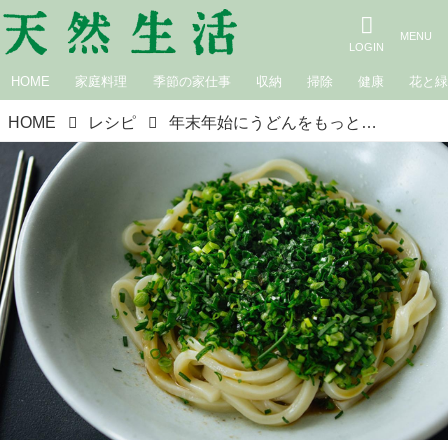
HOME
家庭料理
季節の家仕事
収納
掃除
健康
花と
HOME
レシピ
年末年始にうどんをもっと楽しむ。汁なしニラうどんのつくり方／arikoさん