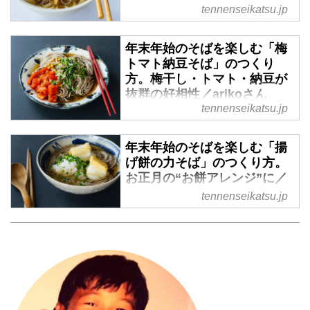
の濃厚な味わいで、いつもよ
tennenseikatsu.jp
り少しリッチに／arikoさん
食欲そそる手料理や信頼できるお
年末年始のそばを楽しむ「梅
店情報など、センスのいい食のイ
トマト納豆そば」のつくり
ンスタグラムで熱烈な支持を集め
方。梅干し・トマト・納豆が
るファッション・エディターさん
抜群の好相性／arikoさん
のarikoさん。簡単だけど凝ってみ
tennenseikatsu.jp
食欲そそる手料理や信頼できるお
える。意外な食材の組み合わせで
店情報など、センスのいい食のイ
新しい味に出合える。そんな食の
年末年始のそばを楽しむ「揚
ンスタグラムで熱烈な支持を集め
アイデア無限大のarikoさんに、忙
げ餅の力そば」のつくり方。
るファッション・エディターさん
しい年末年始や冬休みのランチに
お正月の“お餅アレンジ”に／
のarikoさん。簡単だけど凝ってみ
ぴったりのうどんの新しい食べ方
arikoさん
える。意外な食材の組み合わせで
tennenseikatsu.jp
を教えてもらいました。今回は生
新しい味に出合える。そんな食の
食欲そそる手料理や信頼できるお
ハムの濃厚な味わいがポイントの
アイデア無限大のarikoさんに、忙
店情報など、センスのいい食のイ
「ごぼうと生ハムのかき揚げうど
しい年末年始や冬休みのランチに
ンスタグラムで熱烈な支持を集め
ん」のレシピをご紹介します。
ぴったりのそばの新しい食べ方を
るファッション・エディターさん
（『arikoの日々、麺、ごはん』よ
教えてもらいました。今回は組み
のarikoさん。簡単だけど凝ってみ
り）
合わせの妙を味わえる「梅トマト
える。意外な食材の組み合わせで
納豆そば」のレシピをご紹介しま