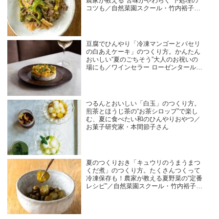
農家が教える“苦味がやわらぐ”下処理の
コツも／自然菜園スクール・竹内裕子さ
ん
豆腐でひんやり「冷凍マンゴーとパセリ
の白あえケーキ」のつくり方。かんたん
おいしい“夏のごちそう”大人のお祝いの
場にも／ワインセラー ローゼンタール・
島田由美子さん
つるんとおいしい「白玉」のつくり方。
煎茶とほうじ茶の“お茶シロップ”で楽し
む、夏に食べたい和のひんやりおやつ／
お菓子研究家・本間節子さん
夏のつくりおき「キュウリのうまうまつ
くだ煮」のつくり方。たくさんつくって
冷凍保存も！農家が教える夏野菜の“定番
レシピ”／自然菜園スクール・竹内裕子さ
ん