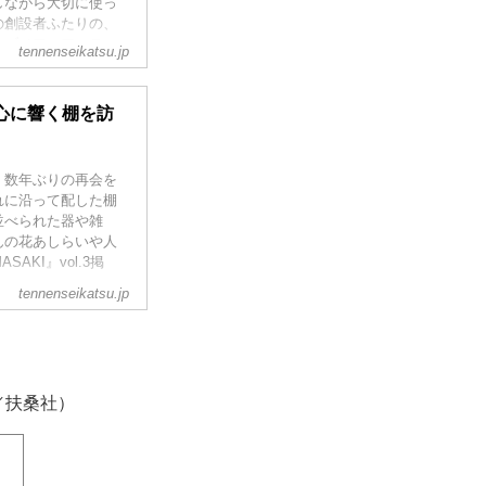
しながら大切に使っ
の創設者ふたりの、
、ブノワ・アスティ
tennenseikatsu.jp
KI』vol.3掲
心に響く棚を訪
、数年ぶりの再会を
れに沿って配した棚
並べられた器や雑
んの花あしらいや人
KI』vol.3掲
tennenseikatsu.jp
著／扶桑社）