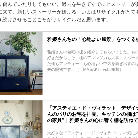
り傷んでいたりしてもいい。過去を生きてすでにヒストリーが
に来て、新しいストーリーが始まる。いまはリサイクルがとて
き続けさせることこそがリサイクルだと思います」
雅姫さんちの「心地よい風景」をつくる棚 
雅姫さんの自宅の棚を紹介してもらいました。も
好きだからこそ、棚のアレンジ力も大事。スペー
た棚もアンティークも心地よい空気を紡ぎ出すの
夫の賜物です。（『MASAKI』vol.3掲載）
「アスティエ・ド・ヴィラット」デザイ
んのパリのお宅を拝見。キッチンの棚は
の家具”｜雅姫さんの心に響く棚を訪ねて -
大好きな「アスティエ・ド・ヴィラット」の気に