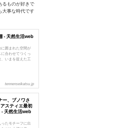
あるものが好きで
も大事な時代です
- 天然生活web
のに囲まれた空間が
スに合わせてつくっ
は、いまを捉えた工
tennenseikatsu.jp
ナー、ブノワさ
“アスティエ最初
 天然生活web
入ったモチーフに出