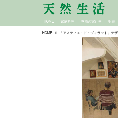
HOME
家庭料理
季節の家仕事
収納
HOME