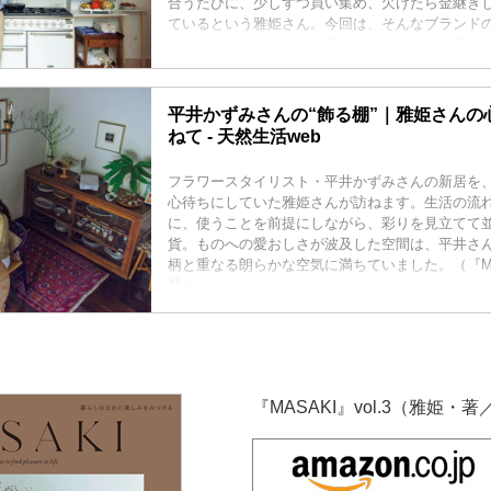
合うたびに、少しずつ買い集め、欠けたら金継ぎ
ているという雅姫さん。今回は、そんなブランド
センスあふれるパリのお宅を訪ねました。今回は
エ・ド・ヴィラットさんの棚を拝見します。（『MASA
載）
平井かずみさんの“飾る棚”｜雅姫さんの
ねて - 天然生活web
フラワースタイリスト・平井かずみさんの新居を
心待ちにしていた雅姫さんが訪ねます。生活の流
に、使うことを前提にしながら、彩りを見立てて
貨。ものへの愛おしさが波及した空間は、平井さ
柄と重なる朗らかな空気に満ちていました。（『MASA
載）
『MASAKI』vol.3（雅姫・