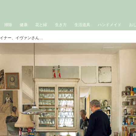
掃除
健康
花と緑
生き方
生活道具
ハンドメイド
お
「アスティエ・ド・ヴィラット」デザイナー、イヴァンさんのパリのお宅を拝見。“時が宿る”ものと同居する、1620年建築のアパルトマン｜雅姫さんの心に響く棚を訪ねて