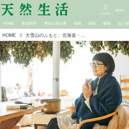
HOME
家庭料理
季節の家仕事
収納
掃除
健康
花と
HOME
大雪山のふもと、北海道・美瑛で暮らす料理家・たかはしよしこさんのあったか冬支度