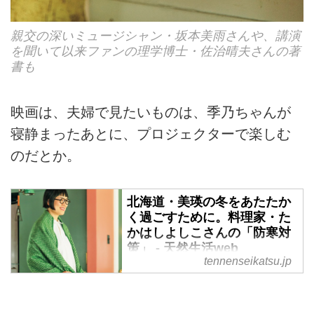
親交の深いミュージシャン・坂本美雨さんや、講演
を聞いて以来ファンの理学博士・佐治晴夫さんの著
書も
映画は、夫婦で見たいものは、季乃ちゃんが
寝静まったあとに、プロジェクターで楽しむ
のだとか。
北海道・美瑛の冬をあたたか
く過ごすために。料理家・た
かはしよしこさんの「防寒対
策」 - 天然生活web
tennenseikatsu.jp
豪雪地帯ではないにせよ、雪に包
まれ、厳しい寒さになる美瑛の
冬。そんな日々に欠かせない、た