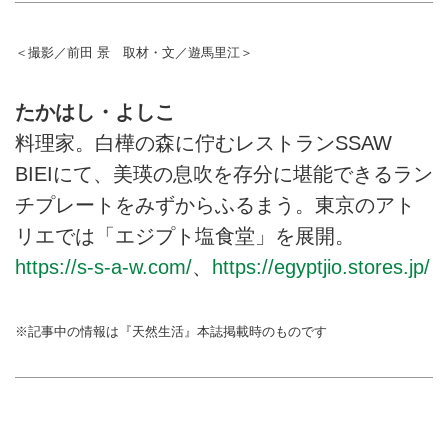
かはしよしこさんの“暖かい”相棒
たちをご紹介します。（『天然生
活』2022年12月号掲載）
＜撮影／前田 景 取材・文／遊馬里江＞
たかはし・よしこ
料理家。白樺の森に佇むレストランSSAW
BIEIにて、美瑛の息吹を存分に堪能できるラン
チプレートをみずからふるまう。東京のアト
リエでは「エジプト塩食堂」を展開。
https://s-s-a-w.com/
、
https://egyptjio.stores.jp/
※記事中の情報は『天然生活』本誌掲載時のものです