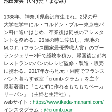
池田愛実（いけだ・まなみ）
1988年、神奈川県藤沢市生まれ。2児の母。
大学在学中にル・コルドン・ブルー東京校パ
ン科に通いはじめ、卒業後は同校のアシスタ
ントを務める。26歳の時に渡仏し、現地の
M.O.F.（フランス国家最優秀職人賞）のブー
ランジェリー2軒で経験を積み、帰国後は都内
レストランのパンのレシピ監修・製造・販売
に携わる。2017年から地元・湘南でフランス
パンと暮らす教室「crumb-クラム」を主宰。
最新著書に『こねずに作れるもちもちベーカ
リーパン』（主婦と生活社）。
webサイト：
https://www.ikeda-manami.com/
インスタグラム：
@crumb.pain