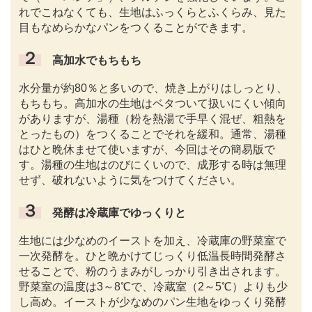
れでこねなくても、生地はふっくらとふくらみ、見た
目もなめらかなパンをつくることができます。
２
高加水でもちもち
水分量が約80％と多いので、焼き上がりはしっとり、
もちもち。高加水の生地はベタついて扱いにくい傾向
がありますが、湯種（粉を熱湯で手早く混ぜ、粗熱を
とったもの）をつくることでそれを緩和。通常、湯種
はひと晩休ませて使いますが、今回はその簡易版で
す。湯種の生地はのびにくいので、成形する時は無理
せず、破れないように気をつけてください。
３
発酵は冷蔵庫でゆっくりと
生地には少なめのイーストを加え、冷蔵庫の野菜室で
一次発酵を。ひと晩かけてじっくり低温長時間発酵さ
せることで、粉のうまみがしっかり引き出されます。
野菜室の温度は3～8℃で、冷蔵室（2～5℃）よりも少
し高め。イーストが少なめのパン生地をゆっくり発酵