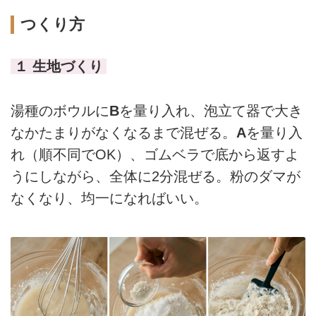
つくり方
１ 生地づくり
湯種のボウルに
B
を量り入れ、泡立て器で大き
なかたまりがなくなるまで混ぜる。
A
を量り入
れ（順不同でOK）、ゴムベラで底から返すよ
うにしながら、全体に2分混ぜる。粉のダマが
なくなり、均一になればいい。