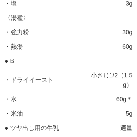
・塩
3g
〈湯種〉
・強力粉
30g
・熱湯
60g
● B
小さじ1/2（1.5
・ドライイースト
g）
・水
60g＊
・米油
5g
● ツヤ出し用の牛乳
適量