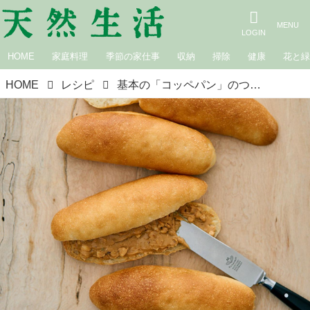
HOME
家庭料理
季節の家仕事
収納
掃除
健康
花と
HOME
レシピ
基本の「コッペパン」のつくり方｜こねずにつくれるもちもちベーカリーパン／パン研究家・池田愛実さん