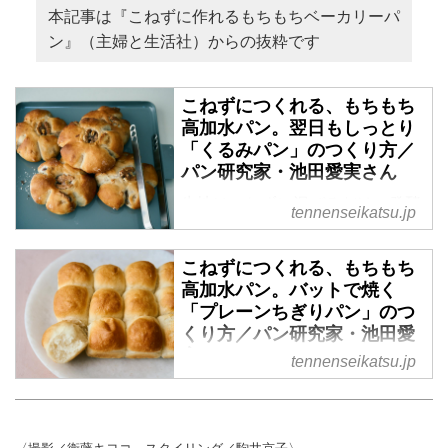
本記事は『こねずに作れるもちもちベーカリーパ
ン』（主婦と生活社）からの抜粋です
こねずにつくれる、もちもち
高加水パン。翌日もしっとり
「くるみパン」のつくり方／
パン研究家・池田愛実さん
生地はこねずに混ぜるだけ、発酵
tennenseikatsu.jp
は冷蔵庫まかせでひと晩おくだ
け。手間いらずでつくれる、「高
こねずにつくれる、もちもち
加水＆湯種」のもちもちパンを提
高加水パン。バットで焼く
案するパン研究家・池田愛実さん
「プレーンちぎりパン」のつ
に、翌日もしっとり「くるみパ
くり方／パン研究家・池田愛
ン」のつくり方を教えていただき
実さん
tennenseikatsu.jp
ました。 （『こねずに作れるも
ちもちベーカリーパン』より）
生地はこねずに混ぜるだけ、発酵
は冷蔵庫まかせでひと晩おくだ
け。手間いらずでつくれる、「高